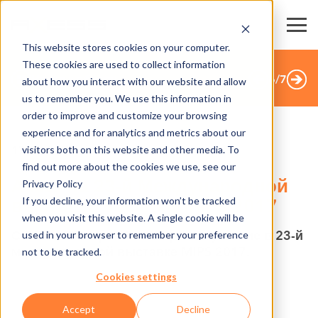
This website stores cookies on your computer.
These cookies are used to collect information
Назад к обзору
6
/
7
about how you interact with our website and allow
us to remember you. We use this information in
order to improve and customize your browsing
experience and for analytics and metrics about our
visitors both on this website and other media. To
17.03.2017
find out more about the cookies we use, see our
Axess на 23-й Международной
Privacy Policy
If you decline, your information won’t be tracked
выставке Seсurika/MIPS 2017
when you visit this website. A single cookie will be
С 21 по 24 марта Axess примет участие в 23-й
used in your browser to remember your preference
международной выставке MIPS 2017.
not to be tracked.
Cookies settings
Securika/MIPS — крупнейшая в России выставка
технических средств охраны и оборудования для
Accept
Decline
обеспечения безопасности и противопожарной