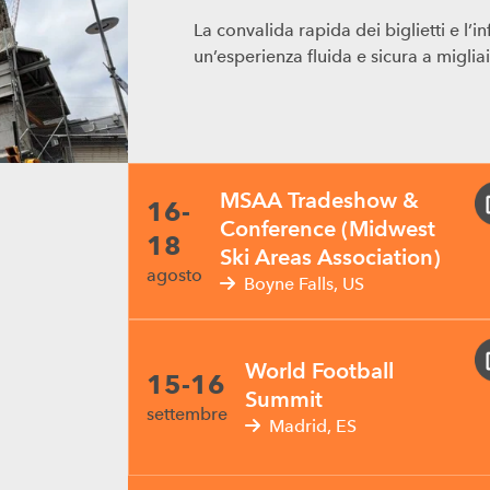
La convalida rapida dei biglietti e l’
un’esperienza fluida e sicura a migliai
MSAA Tradeshow &
16-
Conference (Midwest
09.07.2026
18
Ski Areas Association)
Da valore aggiunto a le
agosto
Boyne Falls, US
di membership stanno gu
e la crescita dei compr
World Football
15-16
Con Axess MEMBERSHIPS, parte della 
Summit
settembre
introduce una soluzione integrata pe
Madrid, ES
distribuzione.