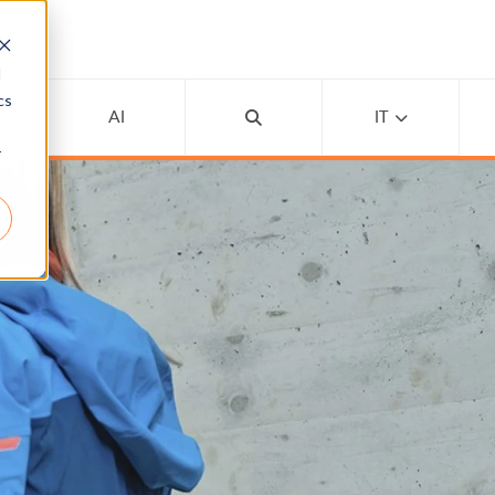
d
cs
EMY
AI
IT
r