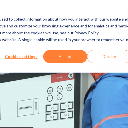
sed to collect information about how you interact with our website an
rove and customize your browsing experience and for analytics and metri
DE
PREMERE/DOWNLOAD
CARRIÈRES
E-CAD
ut more about the cookies we use, see our Privacy Policy
is website. A single cookie will be used in your browser to remember you
Cookies settings
Accept
Decline