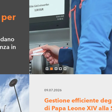
 per
fidano
nza in
09.07.2026
Gestione efficiente degli
di Papa Leone XIV alla