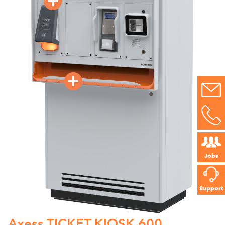
Jobs
Support
Axess TICKET KIOSK 600