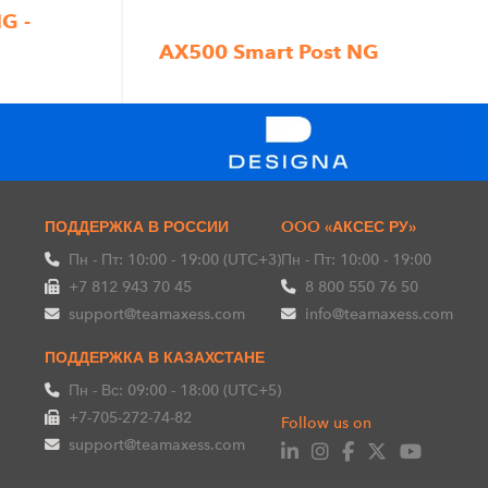
G -
AX500 Smart Post NG
ПОДДЕРЖКА В РОССИИ
OOO «АКСЕС РУ»
Пн - Пт: 10:00 - 19:00 (UTC+3)
Пн - Пт: 10:00 - 19:00
+7 812 943 70 45
8 800 550 76 50
support@teamaxess.com
info@teamaxess.com
ПОДДЕРЖКА В КАЗАХСТАНЕ
Пн - Вс: 09:00 - 18:00 (UTC+5)
+7-705-272-74-82
Follow us on
support@teamaxess.com