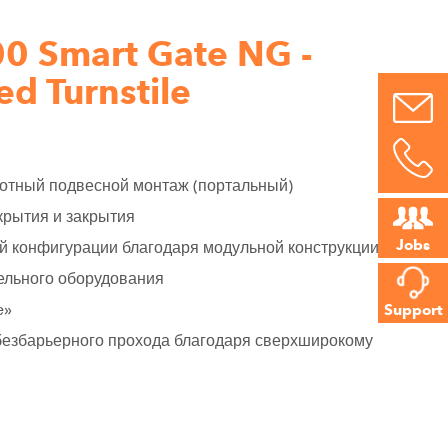
 Smart Gate NG -
d Turnstile
ротный подвесной монтаж (портальный)
крытия и закрытия
Jobs
й конфигурации благодаря модульной конструкции
ельного оборудования
e»
Support
безбарьерного прохода благодаря сверхширокому