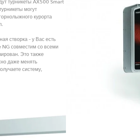
дут турникеты AX500 Smart
турникеты могут
 горнолыжного курорта
л.
ая створка – у Вас есть
e NG совместим со всеми
ирован. Это также
жно даже менять
олучаете систему,