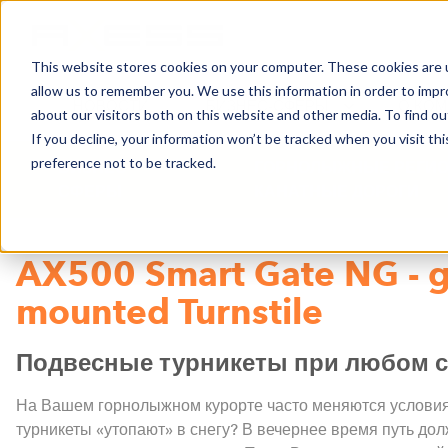
This website stores cookies on your computer. These cookies are u
allow us to remember you. We use this information in order to imp
НОВОСТИ
БИЗНЕС-СФЕРЫ
О КО
about our visitors both on this website and other media. To find o
If you decline, your information won’t be tracked when you visit th
preference not to be tracked.
БИЗНЕС-
ГОРНОЛЫЖНЫЕ РЕГИО
СФЕРЫ
КАНАТНЫЕ ДОРОГИ
AX500 Smart Gate NG - g
mounted Turnstile
Подвесные турникеты при любом 
На Вашем горнолыжном курорте часто меняются условия
турникеты «утопают» в снегу? В вечернее время путь до