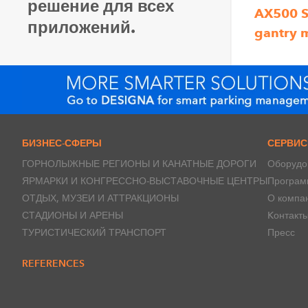
решение для всех
AX500 S
приложений.
gantry 
БИЗНЕС-СФЕРЫ
СЕРВИ
ГОРНОЛЫЖНЫЕ РЕГИОНЫ И КАНАТНЫЕ ДОРОГИ
Оборудо
ЯРМАРКИ И КОНГРЕССНО-ВЫСТАВОЧНЫЕ ЦЕНТРЫ
Програм
ОТДЫХ, МУЗЕИ И АТТРАКЦИОНЫ
О компа
СТАДИОНЫ И АРЕНЫ
Kонтакт
ТУРИСТИЧЕСКИЙ ТРАНСПОРТ
Пресс
REFERENCES