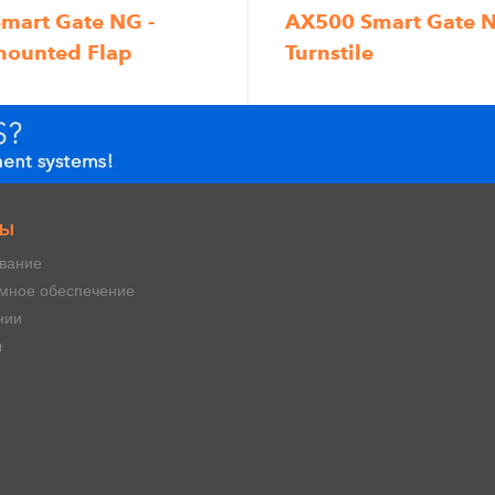
mart Gate NG -
AX500 Smart Gate N
mounted Flap
Turnstile
СЫ
вание
мное обеспечение
нии
ы