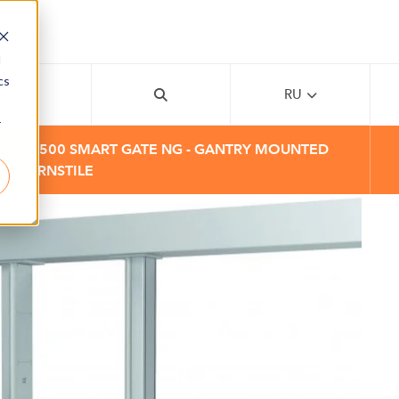
d
cs
AI
RU
r
AX500 SMART GATE NG - GANTRY MOUNTED
TURNSTILE