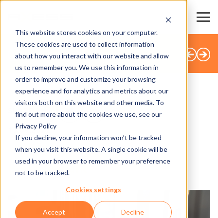
This website stores cookies on your computer.
These cookies are used to collect information
TOUTES LES ACTUALITÉS
about how you interact with our website and allow
us to remember you. We use this information in
order to improve and customize your browsing
experience and for analytics and metrics about our
visitors both on this website and other media. To
SHARE
find out more about the cookies we use, see our
Privacy Policy
15.09.2022
If you decline, your information won’t be tracked
when you visit this website. A single cookie will be
Technologie intelligente au
used in your browser to remember your preference
Borussia-Park
not to be tracked.
Cookies settings
Accept
Decline