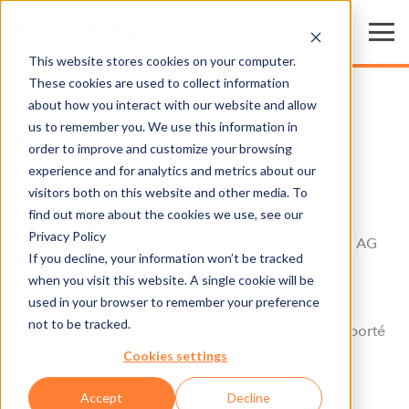
This website stores cookies on your computer.
These cookies are used to collect information
about how you interact with our website and allow
us to remember you. We use this information in
Politique de confidentialité
order to improve and customize your browsing
experience and for analytics and metrics about our
visitors both on this website and other media. To
Protection des données
find out more about the cookies we use, see our
Privacy Policy
En tant que propriétaire de ce site, la société Axess AG
If you decline, your information won’t be tracked
prend la protection et la sécurité de vos données
when you visit this website. A single cookie will be
personnelles très au sérieux. Nous traitons donc de
used in your browser to remember your preference
manière confidentielle, et conformément à la loi en
not to be tracked.
vigueur, vos données personnelles. Nous avons apporté
le plus grand soin aussi à la rédaction de cette
Cookies settings
déclaration sur la protection des données.
Accept
Decline