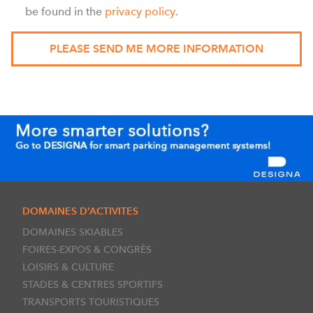
be found in the
privacy policy
.
DOMAINES D’ACTIVITES
DOMAINES SKIABLES
FOIRES-EXPOS & CONGRÈS
LOISIRS & CULTURE
STADES & CENTRES SPORTIFS
TRANSPORTS TOURISTIQUES