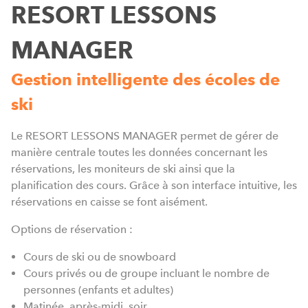
RESORT LESSONS
MANAGER
G
r
Gestion intelligente des écoles de
l
ski
d
L
Le RESORT LESSONS MANAGER permet de gérer de
p
manière centrale toutes les données concernant les
réservations, les moniteurs de ski ainsi que la
planification des cours. Grâce à son interface intuitive, les
réservations en caisse se font aisément.
Options de réservation :
Cours de ski ou de snowboard
Cours privés ou de groupe incluant le nombre de
personnes (enfants et adultes)
Matinée, après-midi, soir