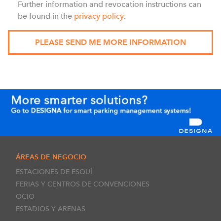
Further information and revocation instructions can
be found in the
privacy policy
.
ÁREAS DE NEGOCIO
ESTACIONES DE ESQUÍ
FERIAS Y CENTROS DE CONVENCIONES
OCIO
ESTADIOS Y ARENAS