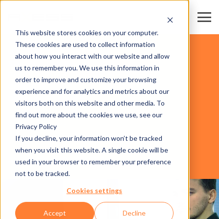
This website stores cookies on your computer.
CARTES
These cookies are used to collect information
LOISIRS & CULTURE
about how you interact with our website and allow
STADES & CENTRES SPORTIFS
us to remember you. We use this information in
PARCS EXPOS & CENTRES DE
order to improve and customize your browsing
CONGRÈS
experience and for analytics and metrics about our
DOMAINES SKIABLES
DOMAINES
visitors both on this website and other media. To
D’ACTIVITES
find out more about the cookies we use, see our
SOFTWARE
Privacy Policy
If you decline, your information won’t be tracked
when you visit this website. A single cookie will be
AXESS CONTROL CENTER
used in your browser to remember your preference
not to be tracked.
Cookies settings
Accept
Decline