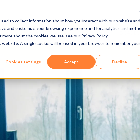
sed to collect information about how you interact with our website an
rove and customize your browsing experience and for analytics and metri
ÑÍA
PRENSA/DESCARGA
EMPLEO
E-CADE
ut more about the cookies we use, see our Privacy Policy
is website. A single cookie will be used in your browser to remember you
QUÍ
SOFTWARE
AXESS CONTROL 
Cookies settings
Accept
Decline