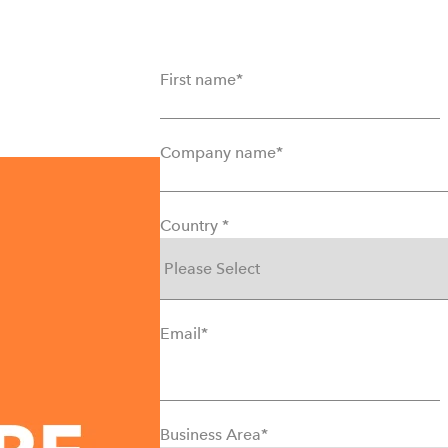
First name
*
Company name
*
Country
*
Email
*
Business Area
*