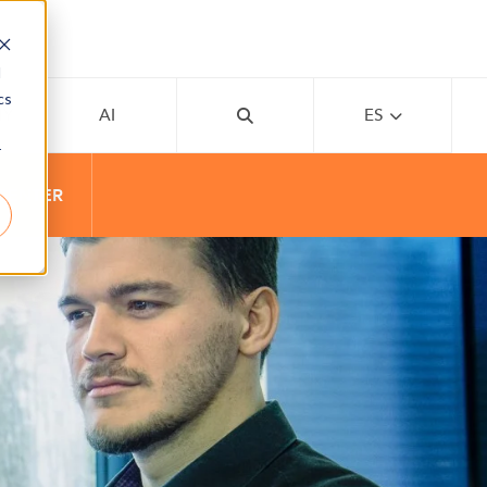
d
cs
MY
AI
ES
r
CENTER