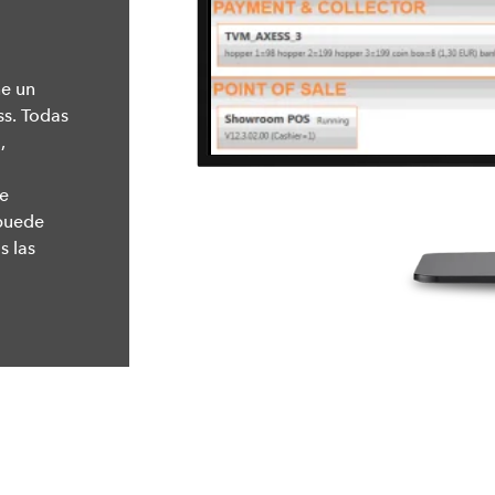
e un
ss. Todas
,
se
 puede
s las