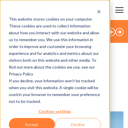
This website stores cookies on your computer.
These cookies are used to collect information
TOUTES LES ACTUALITÉS
about how you interact with our website and allow
us to remember you. We use this information in
order to improve and customize your browsing
experience and for analytics and metrics about our
visitors both on this website and other media. To
SHARE
find out more about the cookies we use, see our
Privacy Policy
11.07.2017
If you decline, your information won’t be tracked
when you visit this website. A single cookie will be
Axess North America devient
used in your browser to remember your preference
Axess Americas Inc.
not to be tracked.
Cookies settings
Accept
Decline