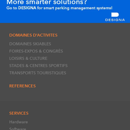
DOMAINES D’ACTIVITES
DOMAINES SKIABLES
FOIRES-EXPOS & CONGRÈS
LOISIRS & CULTURE
STADES & CENTRES SPORTIFS
TRANSPORTS TOURISTIQUES
REFERENCES
SERVICES
Hardware
Software