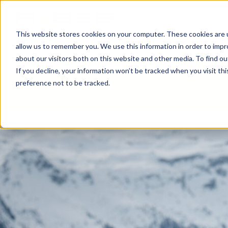
This website stores cookies on your computer. These cookies are u
allow us to remember you. We use this information in order to imp
NEWS
GESCHÄFTSBEREICHE
UNTER
about our visitors both on this website and other media. To find o
If you decline, your information won’t be tracked when you visit th
preference not to be tracked.
GESCHÄFTSBEREICHE
SKIREGIONEN & 