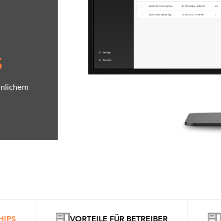
S
önlichem
HIPS
VORTEILE FÜR BETREIBER