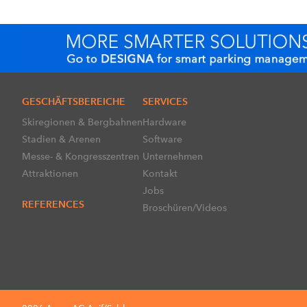
GESCHÄFTSBEREICHE
SERVICES
Skiregionen & Bergbahnen
Hardware
Stadien & Arenen
Software
Messe- & Kongresszentren
Unternehmen
Attraktionen
Kontakt
Jobs
REFERENCES
Broschüren/Videos