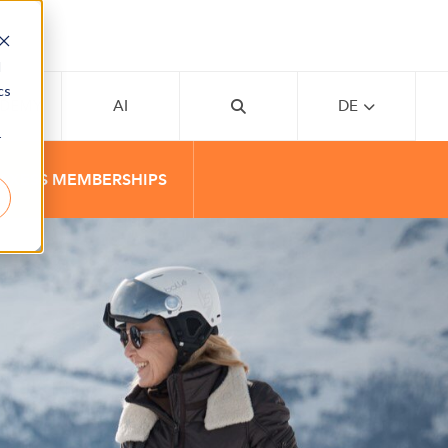
d
cs
ADEMY
AI
DE
r
AXESS MEMBERSHIPS