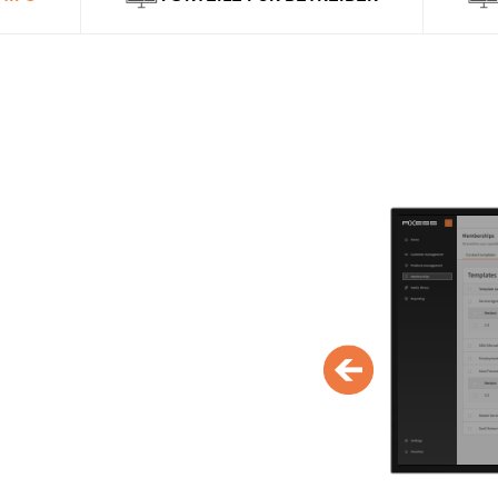
Vorteile für
Betreiber
Planbare, wiederkehrende
Einnahmen:
Abo-basierte Um
gleichen saisonale Schwankun
und schaffen eine verlässliche
finanzielle Grundlage über da
Jahr.
Höherer Customer Lifetime 