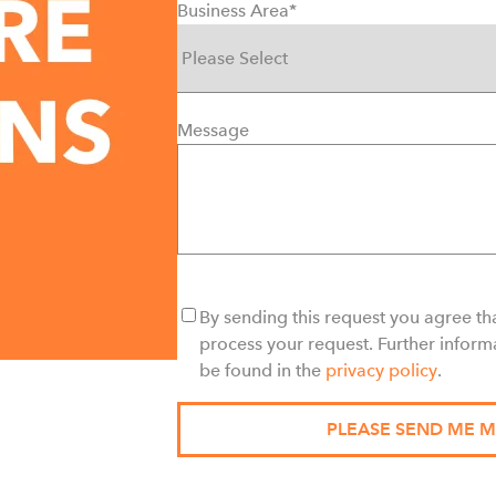
Business Area
*
Message
By sending this request you agree tha
process your request. Further inform
be found in the
privacy policy
.