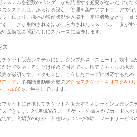
理システムを複数のベンダーから調達する必要がないだけでな
スのシステムは、あらゆる設定・管理を集中ソフトウェアで行
ェットにより、機器の稼働状況や入場率、来場者数などを一目
するデータが集約されるほか、入力されたシステムデータがす
続や互換性の問題なしにスムーズに連携します。
セス
るチケット販売システムには、シンプルさ、スピード、効率性
口だけで対応することは極めて困難です。販売チャネルの拡大
販売が必須です。アクセスは、こうしたニーズに対応するため
ブストア
、多機能自動券売機の
アクセスチケットキオスク
600
レーム
600
をご用意しています。
ェブサイトに連携してチケットを販売するオンライン販売シス
ズできます。24時間365日、チケットの購入やICカードへ
能です。入場券のほか、各種レッスンや体験、フードサービス