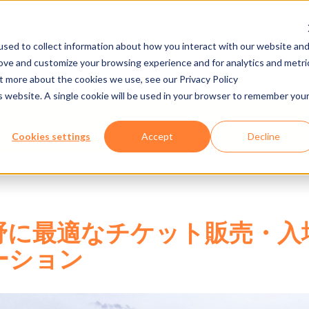
sed to collect information about how you interact with our website an
rove and customize your browsing experience and for analytics and metri
カタログ・動画
採用情報
Eラーニング
ut more about the cookies we use, see our Privacy Policy
is website. A single cookie will be used in your browser to remember you
Cookies settings
Accept
Decline
野に最適なチケット販売・入
ーション