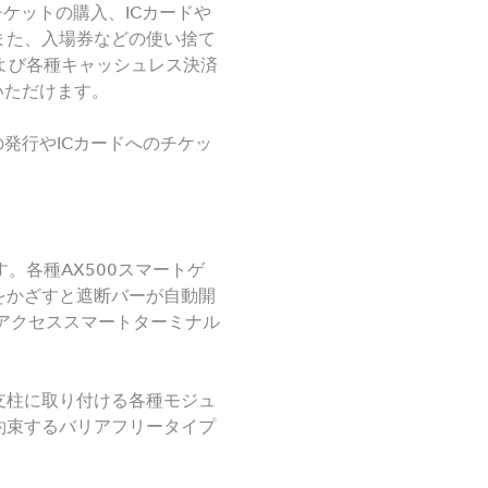
ケットの購入、ICカードや
また、入場券などの使い捨て
よび各種キャッシュレス決済
いただけます。
発行やICカードへのチケッ
。各種AX500スマートゲ
をかざすと遮断バーが自動開
うアクセススマートターミナル
支柱に取り付ける各種モジュ
約束するバリアフリータイプ