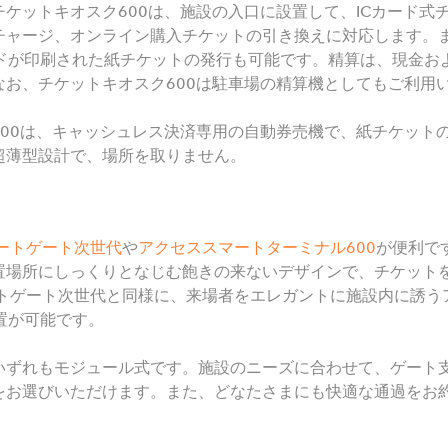
ケットキオスク600は、施設の入口に設置して、ICカード式チ
チャージ、オンライン購入チケットの引き換えに対応します。
ードが印刷された紙チケットの発行も可能です。精算は、現金お
なお、チケットキオスク600は駐車場の精算機としてもご利用
00は、キャッシュレス決済専用の自動券売機で、紙チケットの
超薄型設計で、場所を取りません。
ートゲート次世代
や
アクセススマートターミナル
600
が便利です
置場所にしっくりとなじむ飽きの来ないデザインで、チケット
ートゲート次世代と同様に、来場者をエレガントに施設内に誘
設置が可能です。
いずれもモジュール式です。施設のニーズに合わせて、ゲート
をお選びいただけます。また、どなたさまにも快適な通過をお