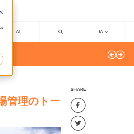
d
cs
AI
JA
r
SHARE
場管理のトー