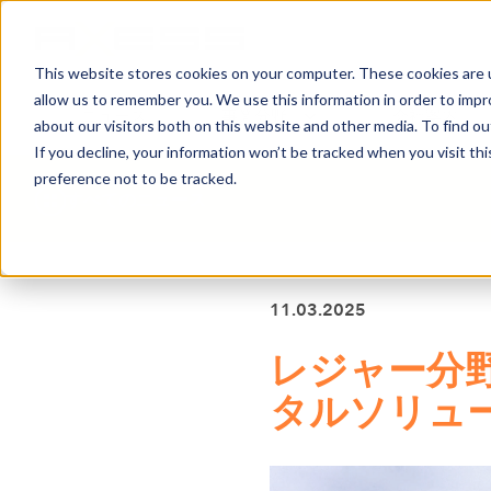
This website stores cookies on your computer. These cookies are u
allow us to remember you. We use this information in order to imp
ニュース
事業分野
会社案内
about our visitors both on this website and other media. To find o
If you decline, your information won’t be tracked when you visit th
preference not to be tracked.
すべてのニュース
11.03.2025
レジャー分
タルソリュ