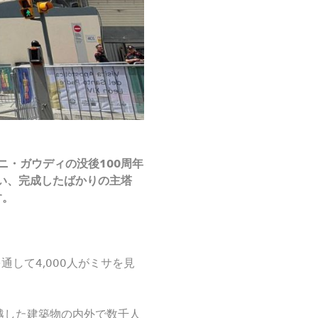
ニ・ガウディの没後100周年
い、完成したばかりの主塔
す。
して4,000人がミサを見
越した建築物の内外で数千人