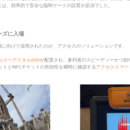
には、効率的で安全な臨時ゲートの設置が必須でした。
ーズに入場
場に向けて採用されたのが、アクセスのソリューションです。
セスペデスタル
600
が配置され、参列者のスピーディーかつ効
ットと
NFC
チケットの有効性を瞬時に確認する
アクセススマー