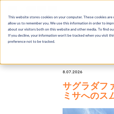
This website stores cookies on your computer. These cookies are u
allow us to remember you. We use this information in order to imp
ニュース
事業分野
会社案内
about our visitors both on this website and other media. To find o
If you decline, your information won’t be tracked when you visit th
preference not to be tracked.
すべてのニュース
8.07.2026
サグラダフ
ミサへのス