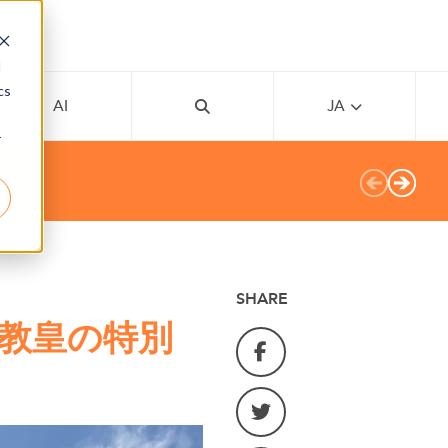
d
cs
AI
JA
r
SHARE
教皇の特別