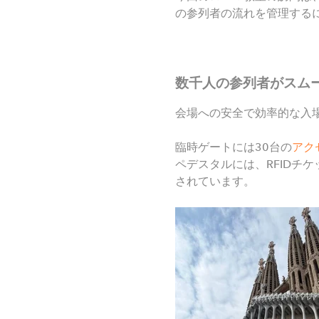
の参列者の流れを管理する
数千人の参列者がスム
会場への安全で効率的な入
臨時ゲートには
30
台の
アク
ペデスタルには、
RFID
チケ
されています。