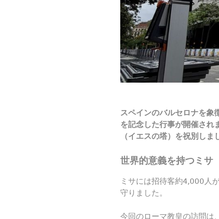
スペインのバルセロナを象徴
を記念した行事が開催され
（イエスの塔）を祝別しまし
世界的意義を持つミサ
ミサには招待客約4,000
守りました。
今回のローマ教皇の訪問は