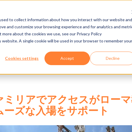
sed to collect information about how you interact with our website an
rove and customize your browsing experience and for analytics and metri
カタログ・動画
採用情報
Eラーニング
ut more about the cookies we use, see our Privacy Policy
is website. A single cookie will be used in your browser to remember you
Cookies settings
Accept
Decline
ァミリアでアクセスがローマ
ムーズな入場をサポート