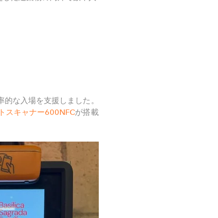
率的な入場を支援しました。
トスキャナー
600NFC
が搭載