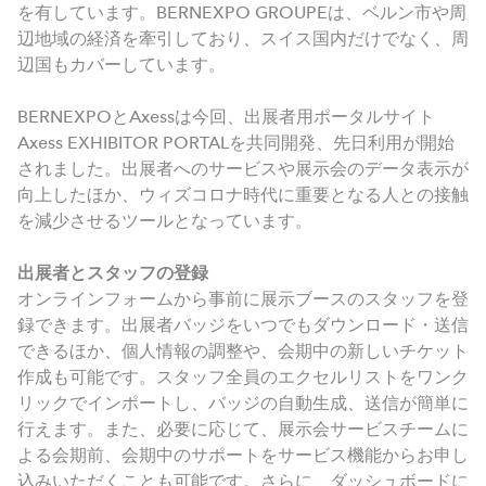
を有しています。BERNEXPO GROUPEは、ベルン市や周
辺地域の経済を牽引しており、スイス国内だけでなく、周
辺国もカバーしています。
BERNEXPOとAxessは今回、出展者用ポータルサイト
Axess EXHIBITOR PORTALを共同開発、先日利用が開始
されました。出展者へのサービスや展示会のデータ表示が
向上したほか、ウィズコロナ時代に重要となる人との接触
を減少させるツールとなっています。
出展者とスタッフの登録
オンラインフォームから事前に展示ブースのスタッフを登
録できます。出展者バッジをいつでもダウンロード・送信
できるほか、個人情報の調整や、会期中の新しいチケット
作成も可能です。スタッフ全員のエクセルリストをワンク
リックでインポートし、バッジの自動生成、送信が簡単に
行えます。また、必要に応じて、展示会サービスチームに
よる会期前、会期中のサポートをサービス機能からお申し
込みいただくことも可能です。さらに、ダッシュボードに