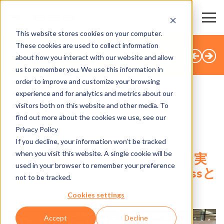
This website stores cookies on your computer.
These cookies are used to collect information
すべてのニュース
about how you interact with our website and allow
us to remember you. We use this information in
order to improve and customize your browsing
experience and for analytics and metrics about our
visitors both on this website and other media. To
SHARE
find out more about the cookies we use, see our
Privacy Policy
19.11.2020
If you decline, your information won’t be tracked
when you visit this website. A single cookie will be
安全な非接触オペレーションを実
used in your browser to remember your preference
現する展示会用ポータルをAxessと
not to be tracked.
BERNEXPOが共同開発
Cookies settings
Accept
Decline