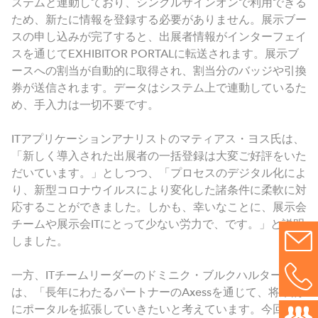
ステムと連動しており、シングルサインオンで利用できる
ため、新たに情報を登録する必要がありません。展示ブー
スの申し込みが完了すると、出展者情報がインターフェイ
スを通じてEXHIBITOR PORTALに転送されます。展示ブ
ースへの割当が自動的に取得され、割当分のバッジや引換
券が送信されます。データはシステム上で連動しているた
め、手入力は一切不要です。
ITアプリケーションアナリストのマティアス・ヨス氏は、
「新しく導入された出展者の一括登録は大変ご好評をいた
だいています。」としつつ、「プロセスのデジタル化によ
り、新型コロナウイルスにより変化した諸条件に柔軟に対
応することができました。しかも、幸いなことに、展示会
チームや展示会ITにとって少ない労力で、です。」と説明
しました。
一方、ITチームリーダーのドミニク・ブルクハルター氏
は、「長年にわたるパートナーのAxessを通じて、将来的
にポータルを拡張していきたいと考えています。今回の新