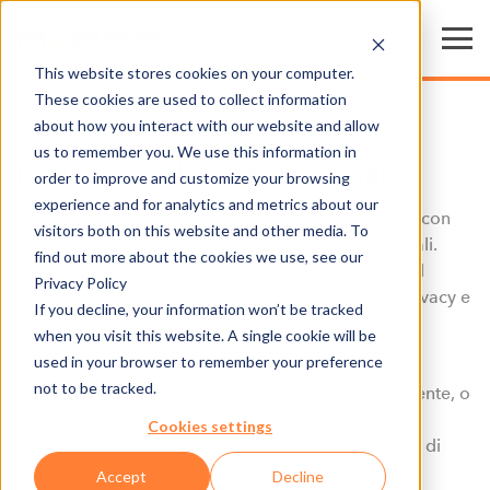
This website stores cookies on your computer.
These cookies are used to collect information
about how you interact with our website and allow
us to remember you. We use this information in
Protezione dei dati personali
order to improve and customize your browsing
experience and for analytics and metrics about our
Axess AG in quanto gestore di questo sito affronta con
visitors both on this website and other media. To
grande serietà la protezione dei vostri dati personali.
find out more about the cookies we use, see our
Trattiamo con riservatezza i vostri dati personali nel
Privacy Policy
rispetto delle disposizioni di legge in materia di privacy e
If you decline, your information won’t be tracked
della presente informativa.
when you visit this website. A single cookie will be
used in your browser to remember your preference
Sul sito di Axess vengono raccolti unicamente i dati
not to be tracked.
personali dell’utente da questo forniti volontariamente, o
per i quali l’utente ha fornito il suo consenso al
Cookies settings
rilevamento o se ciò è consentito dalle disposizioni di
legge in materia di protezione dei dati personali.
Accept
Decline