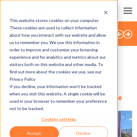
This website stores cookies on your computer.
These cookies are used to collect information
TOUTES LES ACTUALITÉS
about how you interact with our website and allow
us to remember you. We use this information in
order to improve and customize your browsing
experience and for analytics and metrics about our
visitors both on this website and other media. To
SHARE
find out more about the cookies we use, see our
Privacy Policy
30.01.2024
If you decline, your information won’t be tracked
when you visit this website. A single cookie will be
Axess & Street Art en Tarentaise
used in your browser to remember your preference
not to be tracked.
Cookies settings
Accept
Decline