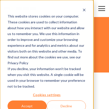
This website stores cookies on your computer.
These cookies are used to collect information
PARCS EXPOS & CENTRES DE CONGRÈS
about how you interact with our website and allow
us to remember you. We use this information in
order to improve and customize your browsing
HARDWARE
experience and for analytics and metrics about our
visitors both on this website and other media. To
find out more about the cookies we use, see our
Privacy Policy
AXESS SUITE READER 600
If you decline, your information won’t be tracked
when you visit this website. A single cookie will be
used in your browser to remember your preference
not to be tracked.
Cookies settings
Accept
Decline