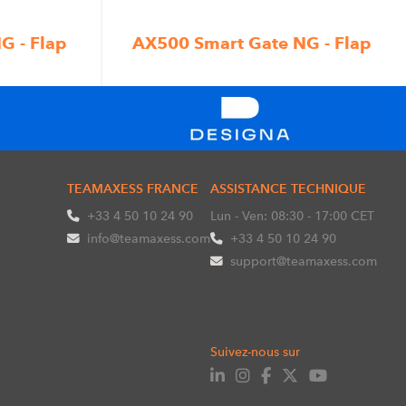
G - Flap
AX500 Smart Gate NG - Flap
TEAMAXESS FRANCE
ASSISTANCE TECHNIQUE
+33 4 50 10 24 90
Lun - Ven: 08:30 - 17:00 CET
info@teamaxess.com
+33 4 50 10 24 90
support@teamaxess.com
Suivez-nous sur