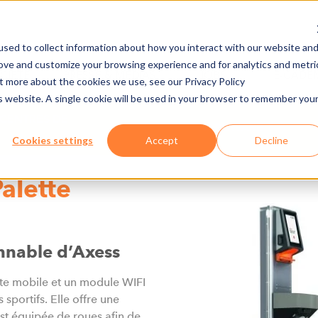
sed to collect information about how you interact with our website an
rove and customize your browsing experience and for analytics and metri
CIÉTÉ
PRESSE & MEDIAS
JOBS
E-CADE
ut more about the cookies we use, see our Privacy Policy
is website. A single cookie will be used in your browser to remember you
 CENTRES DE
HARDWARE
Cookies settings
Accept
Decline
alette
onnable d’Axess
te mobile et un module WIFI
 sportifs. Elle offre une
est équipée de roues afin de