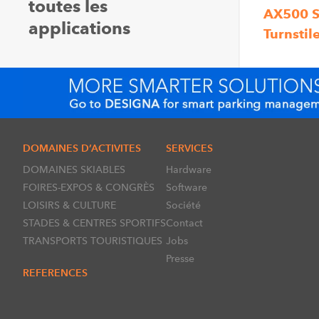
toutes les
AX500 S
applications
Turnstil
DOMAINES D’ACTIVITES
SERVICES
DOMAINES SKIABLES
Hardware
FOIRES-EXPOS & CONGRÈS
Software
LOISIRS & CULTURE
Société
STADES & CENTRES SPORTIFS
Contact
TRANSPORTS TOURISTIQUES
Jobs
Presse
REFERENCES