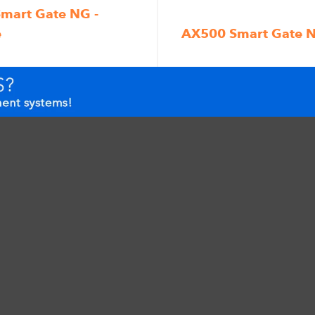
mart Gate NG -
e
AX500 Smart Gate N