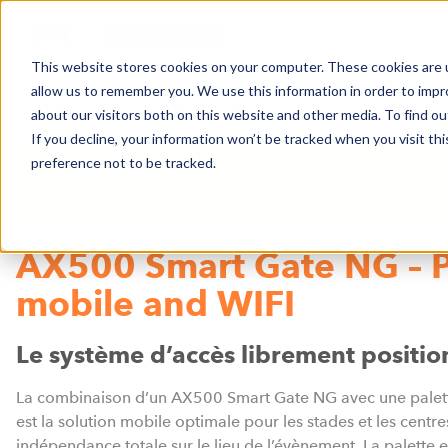
This website stores cookies on your computer. These cookies are u
allow us to remember you. We use this information in order to imp
ACTUALITÉS
DOMAINES D’ACTIVITES
SO
about our visitors both on this website and other media. To find o
If you decline, your information won’t be tracked when you visit th
preference not to be tracked.
DOMAINES
PARCS EXPOS &
D’ACTIVITES
CONGRÈS
AX500 Smart Gate NG – P
mobile and WIFI
Le système d’accès librement positi
La combinaison d’un AX500 Smart Gate NG avec une palet
est la solution mobile optimale pour les stades et les centres
indépendance totale sur le lieu de l’évènement. La palette 