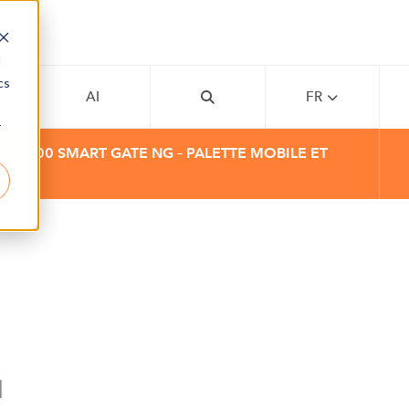
d
cs
MY
AI
FR
r
AX500 SMART GATE NG – PALETTE MOBILE ET
WIFI