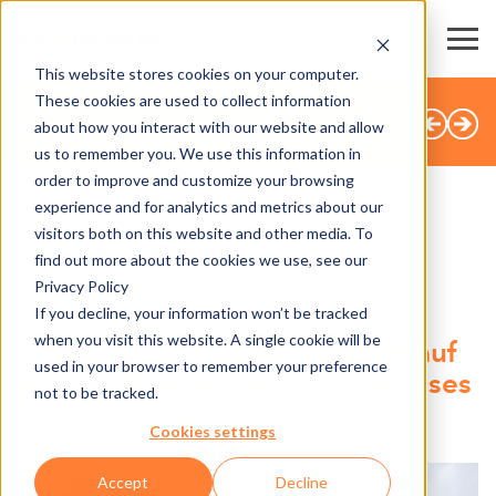
This website stores cookies on your computer.
These cookies are used to collect information
ALLE NEWS
about how you interact with our website and allow
us to remember you. We use this information in
order to improve and customize your browsing
experience and for analytics and metrics about our
visitors both on this website and other media. To
SHARE
find out more about the cookies we use, see our
Privacy Policy
12.09.2025
If you decline, your information won’t be tracked
when you visit this website. A single cookie will be
Salzburger Businesslauf setzt auf
used in your browser to remember your preference
Axess-Lösungen für reibungsloses
not to be tracked.
Start-Erlebnis
Cookies settings
Accept
Decline