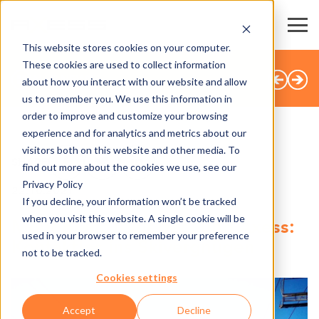
This website stores cookies on your computer.
These cookies are used to collect information
ALLE NEWS
about how you interact with our website and allow
us to remember you. We use this information in
order to improve and customize your browsing
experience and for analytics and metrics about our
visitors both on this website and other media. To
SHARE
find out more about the cookies we use, see our
Privacy Policy
22.10.2021
If you decline, your information won’t be tracked
when you visit this website. A single cookie will be
Mont Blanc (Quebec) und Axess:
used in your browser to remember your preference
Kontaktlos ins Skivergnügen
not to be tracked.
Cookies settings
Accept
Decline