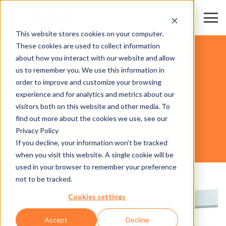
This website stores cookies on your computer.
These cookies are used to collect information
SKIREGIONEN & BERGBAHNEN
about how you interact with our website and allow
us to remember you. We use this information in
order to improve and customize your browsing
UNSERE HARDWARE
experience and for analytics and metrics about our
visitors both on this website and other media. To
find out more about the cookies we use, see our
Privacy Policy
AX500 SMART GATE NG - GANTRY MOUNTED
If you decline, your information won’t be tracked
TURNSTILE
when you visit this website. A single cookie will be
used in your browser to remember your preference
not to be tracked.
Cookies settings
Accept
Decline