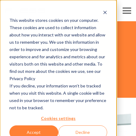
This website stores cookies on your computer.
These cookies are used to collect information
滑雪度假区 & 目的地
about how you interact with our website and allow
us to remember you. We use this information in
order to improve and customize your browsing
硬件
experience and for analytics and metrics about our
visitors both on this website and other media. To
find out more about the cookies we use, see our
Privacy Policy
AX500 SMART GATE NG - GANTRY MOUNTED
If you decline, your information won’t be tracked
TURNSTILE
when you visit this website. A single cookie will be
used in your browser to remember your preference
not to be tracked.
Cookies settings
Accept
Decline