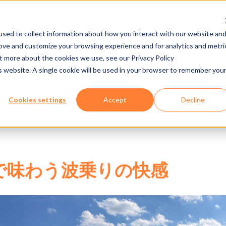
sed to collect information about how you interact with our website an
rove and customize your browsing experience and for analytics and metri
カタログ・動画
採用情報
Eラーニング
ut more about the cookies we use, see our Privacy Policy
is website. A single cookie will be used in your browser to remember you
Cookies settings
Accept
Decline
で味わう波乗りの快感