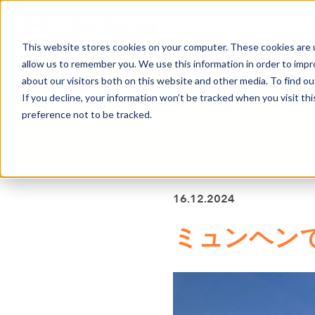
This website stores cookies on your computer. These cookies are u
allow us to remember you. We use this information in order to imp
ニュース
事業分野
会社案内
about our visitors both on this website and other media. To find o
If you decline, your information won’t be tracked when you visit th
preference not to be tracked.
すべてのニュース
16.12.2024
ミュンヘン