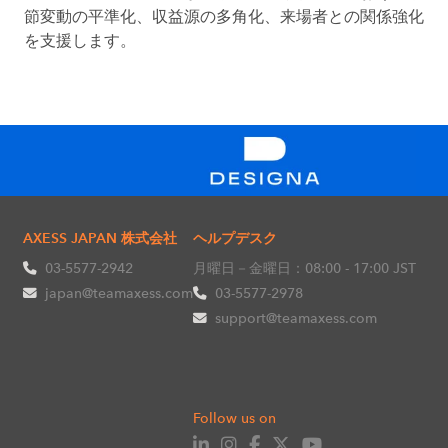
節変動の平準化、収益源の多角化、来場者との関係強化
を支援します。
AXESS JAPAN 株式会社
ヘルプデスク
03-5577-2942
月曜日－金曜日：08:00 - 17:00 JST
japan@teamaxess.com
03-5577-2978
support@teamaxess.com
Follow us on