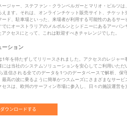
ネージャー、ステファン・クランベルガーとマリオ・ピルツは
ろえます。それは、オンラインチケット販売サイト、チケット
フード、駐車場といった、来場者が利用する可能性のあるサー
すでにオーストラリアのメルボルンとシドニーにあるアーバン
たアクセスにとって、これは歓迎すべきチャレンジでした。
ューション
は1年を待たずしてリリースされました。アクセスのレジャー
様には当社のシステムソリューションを安心してご利用いただ
ら送信される全てのデータを1つのデータベースで解析、保
、最高の波に乗るように簡単かつスムーズにさまざまなサービ
クセスは、欧州のサーフィン市場に参入し、日々の施設運営を