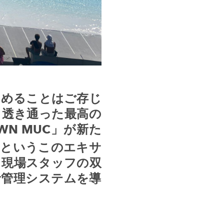
しめることはご存じ
、透き通った最高の
WN MUC
」が新た
るというこのエキサ
と現場スタッフの双
者管理システムを導