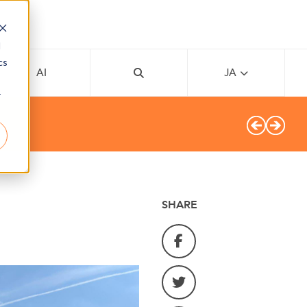
d
cs
AI
JA
r
SHARE