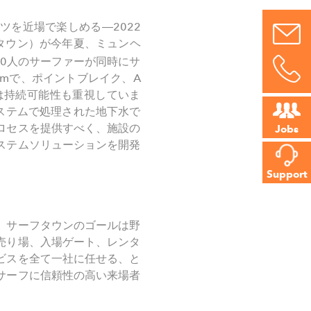
を近場で楽しめる―2022
ーフタウン）が今年夏、ミュンヘ
0人のサーファーが同時にサ
5mで、ポイントブレイク、A
は持続可能性も重視していま
ステムで処理された地下水で
ロセスを提供すべく、施設の
Jobs
ステムソリューションを開発
Support
、サーフタウンのゴールは野
売り場、入場ゲート、レンタ
ビスを全て一社に任せる、と
サーフに信頼性の高い来場者