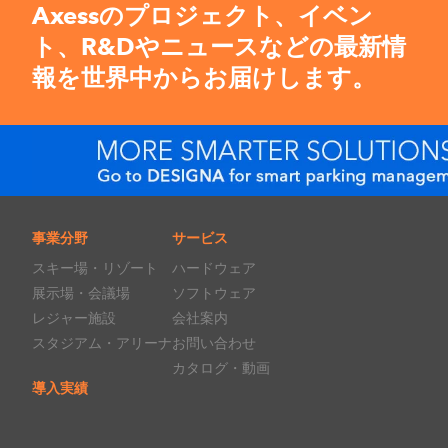
Axessのプロジェクト、イベン
ト、R&Dやニュースなどの最新情
報を世界中からお届けします。
事業分野
サービス
スキー場・リゾート
ハードウェア
展示場・会議場
ソフトウェア
レジャー施設
会社案内
スタジアム・アリーナ
お問い合わせ
カタログ・動画
導入実績