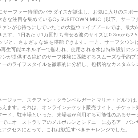
にサーファー待望のパラダイスが誕生し、お気に入りのスポーツ
大きな注目を集めているO
SURFTOWN MUC（以下、サ
2
ファンが心待ちにしていたこの大型ウェイブプールでは、最大6
ます。1日あたり1万回打ち寄せる波のサイズは0.3mから2.
ッジと、さまざまな波を堪能できます。一方、サーフタウン
元の再生可能エネルギーで賄われ、使用される水は特殊設計のシ
ウンが提供する絶好のサーフ体験に匹敵するスムーズな予約プ
ィーのライフスタイルを徹底的に分析し、包括的なカスタムシ
ネージャー、ステファン・クランベルガーとマリオ・ピルツは
ろえます。それは、オンラインチケット販売サイト、チケット
フード、駐車場といった、来場者が利用する可能性のあるサー
すでにオーストラリアのメルボルンとシドニーにあるアーバン
たアクセスにとって、これは歓迎すべきチャレンジでした。