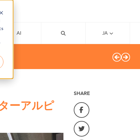
d
cs
AI
JA
r
SHARE
ターアルピ