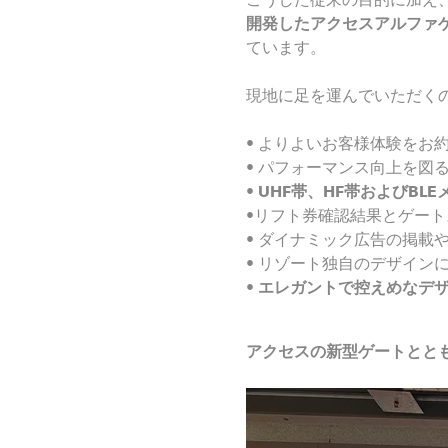
開発したアクセスアルファ
ています。
現地に足を運んでいただく
•
よりよいお客様体験をお
• パフォーマンス向上を図
•
UHF
帯、
HF
帯および
BLE
•リフト券確認結果とゲー
• ダイナミック広告の掲載
• リゾート独自のデザイン
•
エレガントで控えめなデ
アクセスの新型ゲートとと