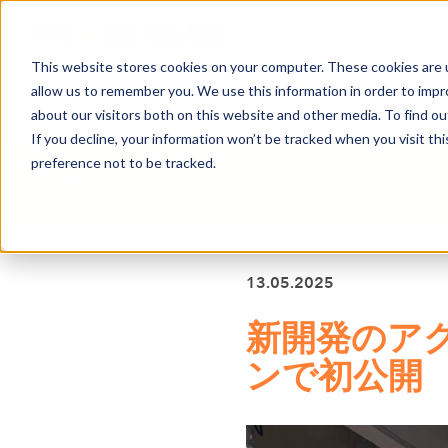
This website stores cookies on your computer. These cookies are u
allow us to remember you. We use this information in order to imp
ニュース
事業分野
会社案内
about our visitors both on this website and other media. To find o
If you decline, your information won’t be tracked when you visit th
preference not to be tracked.
すべてのニュース
13.05.2025
新開発のア
ンで初公開