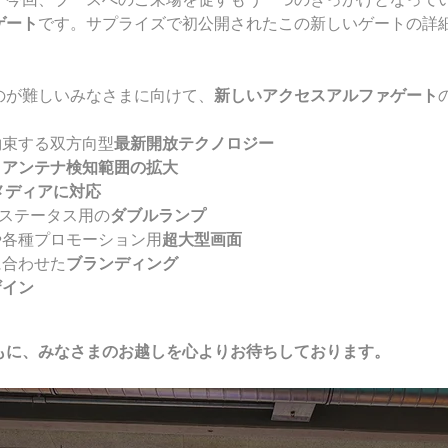
ゲート
です。サプライズで初公開されたこの新しいゲートの詳
のが難しいみなさまに向けて、
新しいアクセスアルファゲート
約束する双方向型
最新開放テクノロジー
る
アンテナ検知範囲の拡大
メディアに対応
トステータス用の
ダブルランプ
や各種プロモーション用
超大型画面
に合わせた
ブランディング
ザイン
もに、みなさまのお越しを心よりお待ちしております。