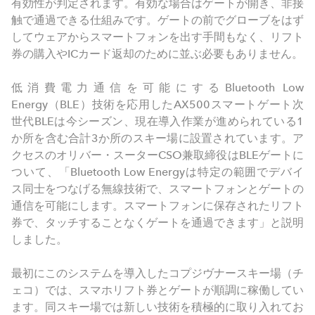
有効性が判定されます。有効な場合はゲートが開き、非接
触で通過できる仕組みです。ゲートの前でグローブをはず
してウェアからスマートフォンを出す手間もなく、リフト
券の購入やICカード返却のために並ぶ必要もありません。
低消費電力通信を可能にするBluetooth Low
Energy（BLE）技術を応用したAX500スマートゲート次
世代BLEは今シーズン、現在導入作業が進められている1
か所を含む合計3か所のスキー場に設置されています。ア
クセスのオリバー・スーターCSO兼取締役はBLEゲートに
ついて、「Bluetooth Low Energyは特定の範囲でデバイ
ス同士をつなげる無線技術で、スマートフォンとゲートの
通信を可能にします。スマートフォンに保存されたリフト
券で、タッチすることなくゲートを通過できます」と説明
しました。
最初にこのシステムを導入したコプジヴナースキー場（チ
ェコ）では、スマホリフト券とゲートが順調に稼働してい
ます。同スキー場では新しい技術を積極的に取り入れてお