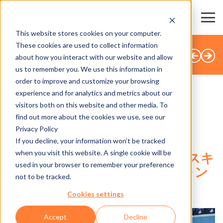
This website stores cookies on your computer.
These cookies are used to collect information
すべてのニュース
about how you interact with our website and allow
us to remember you. We use this information in
order to improve and customize your browsing
experience and for analytics and metrics about our
visitors both on this website and other media. To
SHARE
find out more about the cookies we use, see our
Privacy Policy
2.03.2023
If you decline, your information won’t be tracked
when you visit this website. A single cookie will be
Axess SKI WALLET（アクセススキ
used in your browser to remember your preference
ーウォレット）でスマートフォン
not to be tracked.
がリフト券に
Cookies settings
Accept
Decline