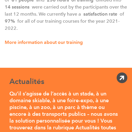
14 sessions
were carried out by the participants over the
last 12 months.
We currently have a
satisfaction rate
of
97%
for all of our training courses for the year 2021-
2022.
More information about our training
Actualités
Qu’il s’agisse de l’accès à un stade, à un
domaine skiable, à une foire-expo, à une
piscine, à un zoo, à un parc à thème ou
encore à des transports publics – nous avons
la solution personnalisée pour vous ! Vous
trouverez dans la rubrique Actualités toutes