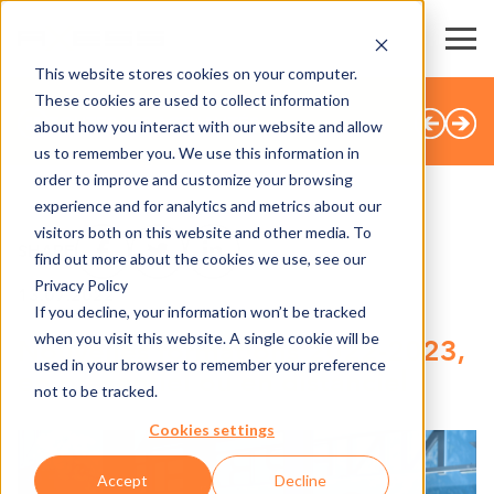
This website stores cookies on your computer.
These cookies are used to collect information
TOUTES LES ACTUALITÉS
about how you interact with our website and allow
us to remember you. We use this information in
order to improve and customize your browsing
experience and for analytics and metrics about our
visitors both on this website and other media. To
SHARE
find out more about the cookies we use, see our
Privacy Policy
13.07.2022
If you decline, your information won’t be tracked
when you visit this website. A single cookie will be
Nouvelles formations 2022-2023,
used in your browser to remember your preference
en présentiel ou en distanciel
not to be tracked.
Cookies settings
Accept
Decline