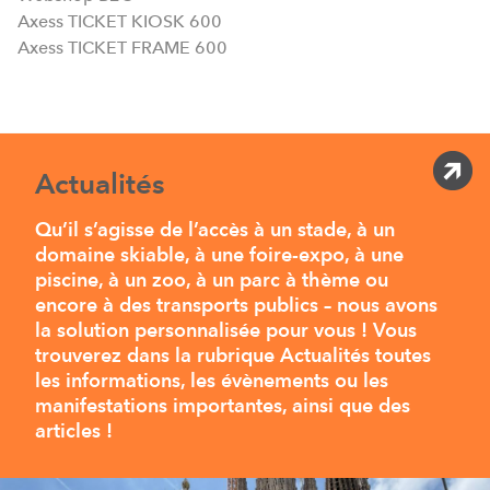
Axess TICKET KIOSK 600
Axess TICKET FRAME 600
Actualités
Qu’il s’agisse de l’accès à un stade, à un
domaine skiable, à une foire-expo, à une
piscine, à un zoo, à un parc à thème ou
encore à des transports publics – nous avons
la solution personnalisée pour vous ! Vous
trouverez dans la rubrique Actualités toutes
les informations, les évènements ou les
manifestations importantes, ainsi que des
articles !