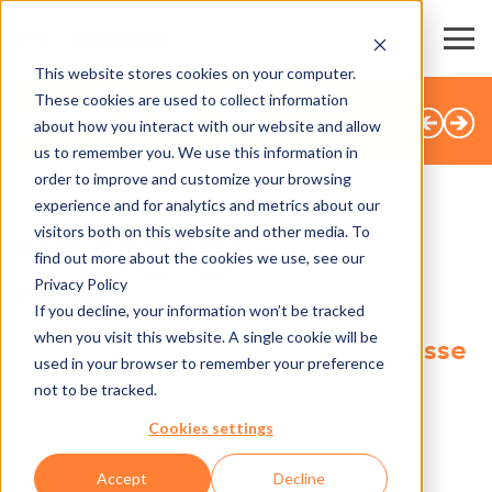
This website stores cookies on your computer.
These cookies are used to collect information
TOUTES LES ACTUALITÉS
about how you interact with our website and allow
us to remember you. We use this information in
order to improve and customize your browsing
experience and for analytics and metrics about our
visitors both on this website and other media. To
SHARE
find out more about the cookies we use, see our
Privacy Policy
20.07.2021
If you decline, your information won’t be tracked
when you visit this website. A single cookie will be
Certification du système de caisse
used in your browser to remember your preference
Axess
not to be tracked.
Cookies settings
Accept
Decline