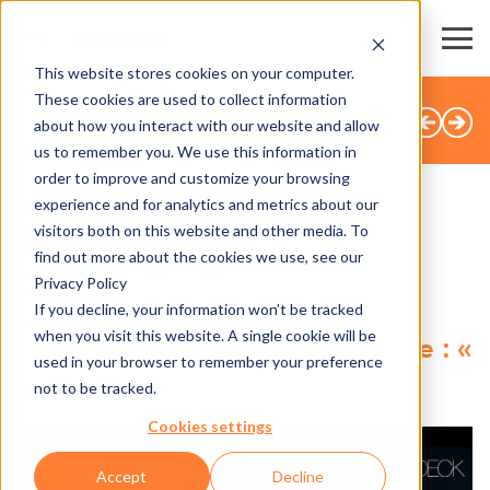
This website stores cookies on your computer.
These cookies are used to collect information
TOUTES LES ACTUALITÉS
about how you interact with our website and allow
us to remember you. We use this information in
order to improve and customize your browsing
experience and for analytics and metrics about our
visitors both on this website and other media. To
SHARE
find out more about the cookies we use, see our
Privacy Policy
3.02.2016
If you decline, your information won’t be tracked
when you visit this website. A single cookie will be
Toujours une longueur d’avance : «
used in your browser to remember your preference
ThinkTank » à Londres
not to be tracked.
Cookies settings
Accept
Decline