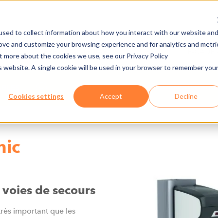
sed to collect information about how you interact with our website an
rove and customize your browsing experience and for analytics and metri
CIÉTÉ
PRESSE & MEDIAS
JOBS
E-CADE
ut more about the cookies we use, see our Privacy Policy
is website. A single cookie will be used in your browser to remember you
ABLES
HARDWARE
TURNSTILE 600
Cookies settings
Accept
Decline
nic
 voies de secours
très important que les