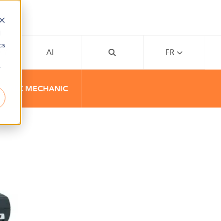
d
cs
MY
AI
FR
r
 PANIC MECHANIC