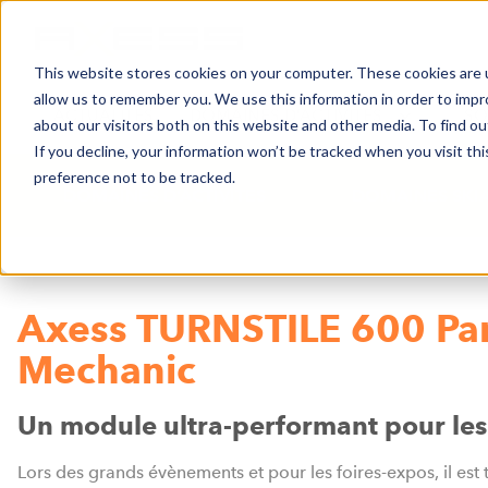
This website stores cookies on your computer. These cookies are u
allow us to remember you. We use this information in order to imp
ACTUALITÉS
DOMAINES D’ACTIVITES
SO
about our visitors both on this website and other media. To find o
If you decline, your information won’t be tracked when you visit th
preference not to be tracked.
DOMAINES D’ACTIVITES
DOMAINES SKI
Axess TURNSTILE 600 Pa
Mechanic
Un module ultra-performant pour les
Lors des grands évènements et pour les foires-expos, il est 