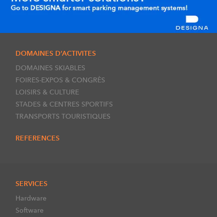
DOMAINES D’ACTIVITES
DOMAINES SKIABLES
FOIRES-EXPOS & CONGRÈS
LOISIRS & CULTURE
STADES & CENTRES SPORTIFS
TRANSPORTS TOURISTIQUES
REFERENCES
SERVICES
Hardware
Software