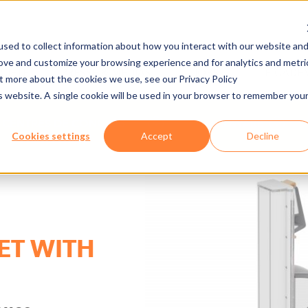
sed to collect information about how you interact with our website an
rove and customize your browsing experience and for analytics and metri
CIÉTÉ
PRESSE & MEDIAS
JOBS
E-CADE
ut more about the cookies we use, see our Privacy Policy
is website. A single cookie will be used in your browser to remember you
 CENTRES DE CONGRÈS
HARDWARE
Cookies settings
Accept
Decline
ET WITH