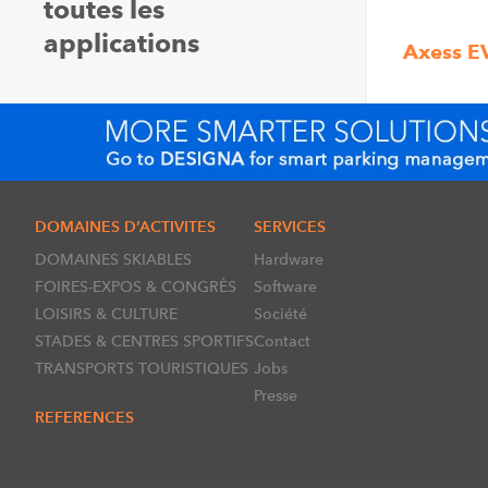
toutes les
applications
Axess E
DOMAINES D’ACTIVITES
SERVICES
DOMAINES SKIABLES
Hardware
FOIRES-EXPOS & CONGRÈS
Software
LOISIRS & CULTURE
Société
STADES & CENTRES SPORTIFS
Contact
TRANSPORTS TOURISTIQUES
Jobs
Presse
REFERENCES