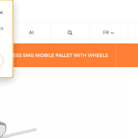
d
cs
MY
AI
FR
r
AXESS SMG MOBILE PALLET WITH WHEELS