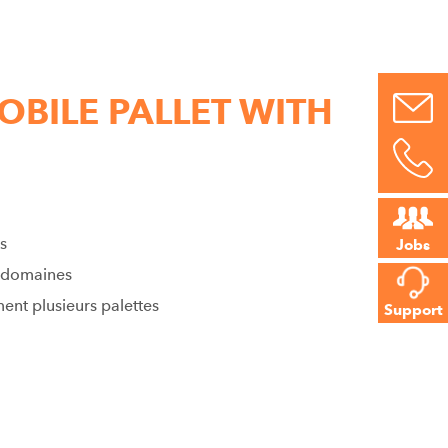
OBILE PALLET WITH
s
Jobs
x domaines
ment plusieurs palettes
Support