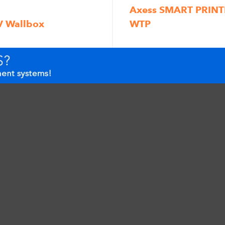
Axess SMART PRINT
V Wallbox
WTP