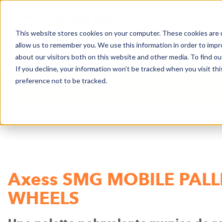
This website stores cookies on your computer. These cookies are u
allow us to remember you. We use this information in order to imp
ACTUALITÉS
DOMAINES D’ACTIVITES
SO
about our visitors both on this website and other media. To find o
If you decline, your information won’t be tracked when you visit th
preference not to be tracked.
DOMAINES D’ACTIVITES
PARCS EXPOS &
Axess SMG MOBILE PALL
WHEELS