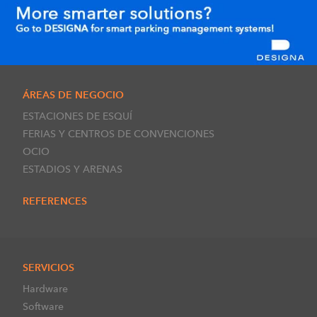
ÁREAS DE NEGOCIO
ESTACIONES DE ESQUÍ
FERIAS Y CENTROS DE CONVENCIONES
OCIO
ESTADIOS Y ARENAS
REFERENCES
SERVICIOS
Hardware
Software