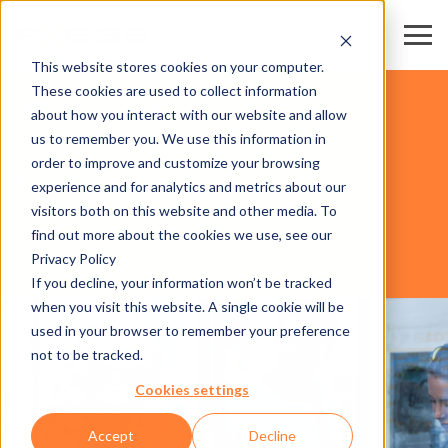
This website stores cookies on your computer.
These cookies are used to collect information
滑雪度假区 & 目的地
about how you interact with our website and allow
us to remember you. We use this information in
order to improve and customize your browsing
软件
experience and for analytics and metrics about our
visitors both on this website and other media. To
find out more about the cookies we use, see our
Privacy Policy
AXESS CONNECT CRM
If you decline, your information won’t be tracked
when you visit this website. A single cookie will be
used in your browser to remember your preference
not to be tracked.
Cookies settings
Accept
Decline