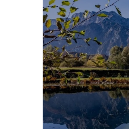
06150 Porvoo, Finland
T: +358 404 104 955
E:
info@teamaxess.com
Axess (Beijing) Techn
Room 1880, Beijing Sunflo
Street, Chaoyang District 1
T: +86 10 6210 6450
E:
china@teamaxess.com