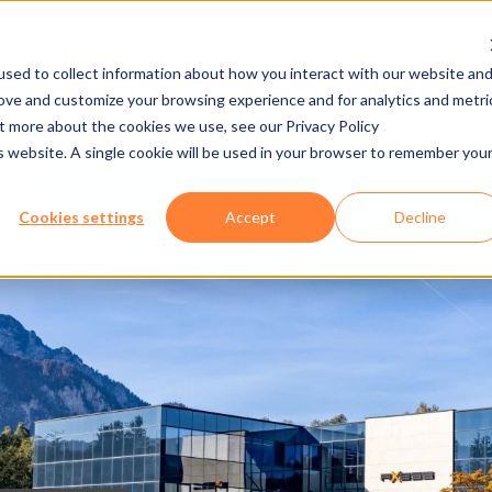
sed to collect information about how you interact with our website an
rove and customize your browsing experience and for analytics and metri
ÑÍA
PRENSA/DESCARGA
EMPLEO
E-CADE
ut more about the cookies we use, see our Privacy Policy
is website. A single cookie will be used in your browser to remember you
Cookies settings
Accept
Decline