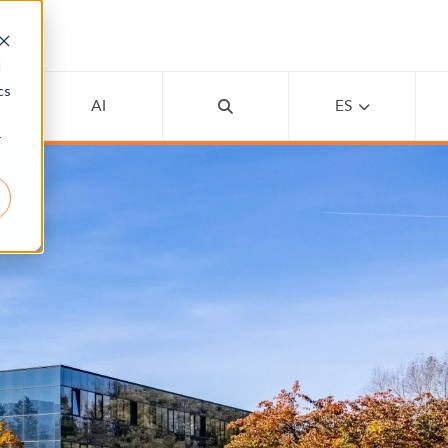
d
cs
MY
AI
ES
r