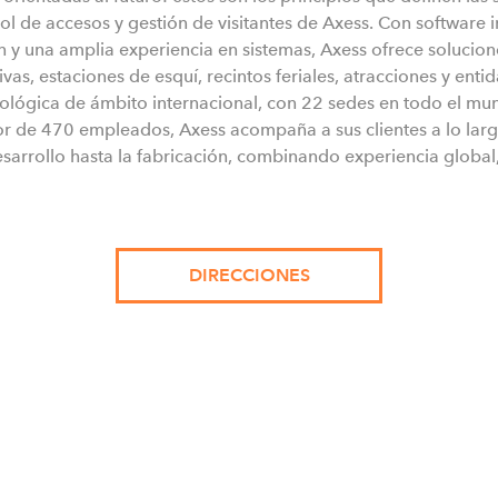
rol de accesos y gestión de visitantes de Axess. Con software
 y una amplia experiencia en sistemas, Axess ofrece solucion
vas, estaciones de esquí, recintos feriales, atracciones y entid
ógica de ámbito internacional, con 22 sedes en todo el mu
or de 470 empleados, Axess acompaña a sus clientes a lo lar
esarrollo hasta la fabricación, combinando experiencia global,
DIRECCIONES
Axess WEST
Alte Landstrasse 33
6700 Bludenz, Austria
T: +43 6246 202
E:
info@teamaxess.com