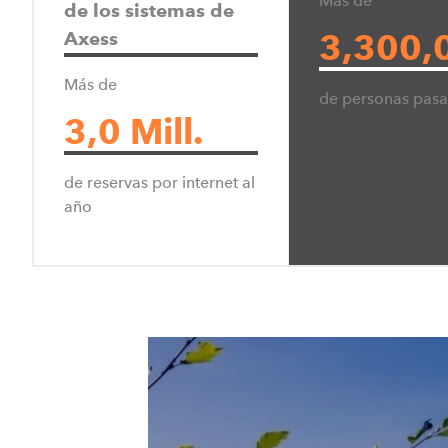
Más de
T: +1 435 333 5700
de los sistemas de
E:
info@teamaxess.com
3,300,
Axess
Más de
de personas pasa
3,0 Mill.
Team Axess Australia 
Suite 44, HQ Building
de reservas por internet al
58 Riverwalk Ave
año
Robina Qld 4230, Australia
T: +61 411 726 330
E:
info@teamaxess.com
Team Axess Finland 
Veckjärventie 3