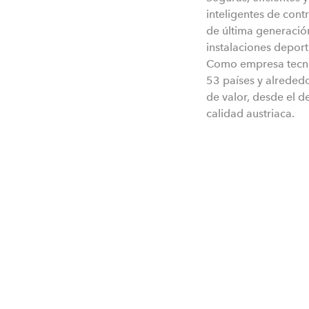
inteligentes de cont
de última generación
instalaciones deporti
Como empresa tecnol
53 países y alreded
de valor, desde el d
calidad austriaca.
Axess AG
Sonystr. 18
5081 Anif, Austria
T: +43 6246 202
E:
info@teamaxess.com