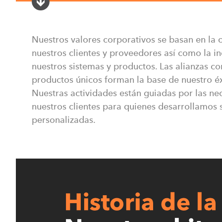
Axess Japan K.K.
Nuestros valores corporativos se basan en la 
3F Takimoto Bldg., 1-4-11 
nuestros clientes y proveedores así como la i
Chiyoda-ku, Tokyo 101-00
nuestros sistemas y productos. Las alianzas co
T: +81 3 5577 2942
productos únicos forman la base de nuestro éx
E:
japan@teamaxess.com
Nuestras actividades están guiadas por las ne
nuestros clientes para quienes desarrollamos 
personalizadas.
Designa Axess Türkiy
Emek Zekai Gümüşdiş Mah. 
Bursa, Turkey
T: +90 224 502 42 60
E:
info@teamaxess.com