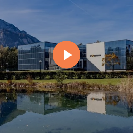
T:
E:
info@teamaxess.com
ology Co., LTD.
Axess AG, Production Facilit
wer Tower, 37 Maizidian
Stadlweg 40
00125 Beijing, China
6020 Innsbruck, Austria
T: +43 6246 202
E:
info@teamaxess.com