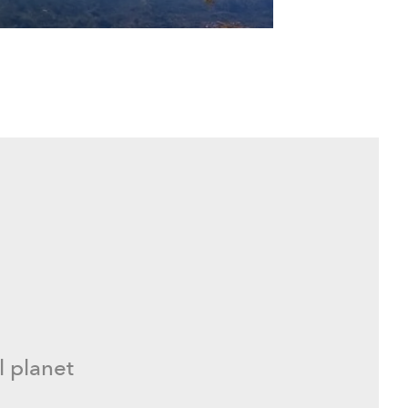
mbrano
l planet