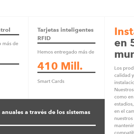
Ins
trol
Tarjetas inteligentes
Axess Designa Schweiz AG
RFID
en 
o más de
Riedstrasse 1
mu
CH-6343 Rotkreuz, Switzerland
Hemos entregado más de
410 Mill.
T: +41 799116354
Los prod
E:
info@teamaxess.com
calidad 
Smart Cards
instalac
Nuestros
como en 
estadios,
Axess Americas Events Inc.
en el ca
 anuales a través de los sistemas
uest – bureau 2800 –
448 Blanket Flower St
nuestros 
nada
Calhan, Colorado, 80808, USA
mantenim
compatibi