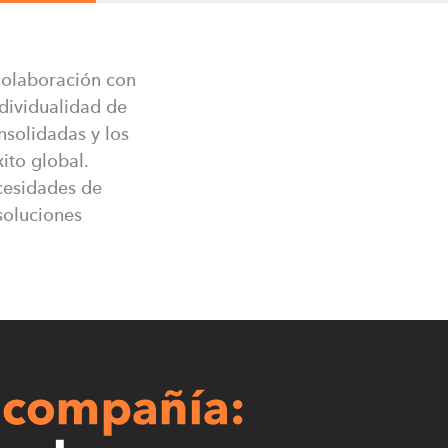
Axess Russia, LLC.
colaboración con
Kanda Nishiki-cho
Red Kursant st., 25
ndividualidad de
54, Japan
197110 Saint-Petersburg, Russia
nsolidadas y los
T: +8 800 550 76 50
ito global.
E:
info@teamaxess.com
cesidades de
soluciones
e
Axess Kazakhstan LLP
Berk Center No: 25.
Dostyk ave. 117, office 1
A25M2A5 Almaty, Republic of Kaza
T: +7 705 272 74 82
E:
info@teamaxess.com