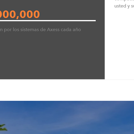
T: +1 757 298 3420
usted y s
E:
info@teamaxess.com
000,000
n por los sistemas de Axess cada año
Pty Ltd
Team Axess Scandinavia AB
Brårudsallén 2
686 33 Sunne, Sweden
T: +46 565 120 60
E:
info@teamaxess.com
OY
Axess Croatia d.o.o.
Pakračka ul. 13HR-43000 Bjelovar