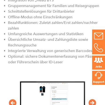
Integration von „Head BYS“
e
Gruppenmanagement für Familien und Reisegruppen
G
Schnittstellenlösungen für Drittanbieter
D
Offline-Modus ohne Einschränkungen
Bezahlfunktionen: Zuletzt zahlen/Erst zahlen/nachher
zahlen
D
Umfangreiche Auswertungen und Statistiken
l
Übersichtliche Umsatz- und Zahlungsliste sowie
Rechnungssuche
Integrierte Verwaltung von generischen Barcodes
Optional: sichere Dokumentenerfassung von Pässen
oder Führerschein über ID-Leser
Jobs
Support