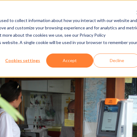
sed to collect information about how you interact with our website an
rove and customize your browsing experience and for analytics and metri
DE
PREMERE/DOWNLOAD
CARRIÈRES
E-CAD
ut more about the cookies we use, see our Privacy Policy
is website. A single cookie will be used in your browser to remember you
SOFTWARE
AXESS RESORT RENTAL
Cookies settings
Accept
Decline