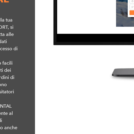
o
lla tua
ORT, si
ta alle
dati
cesso di
 facili
ti dei
rdini di
ono
itatori
ENTAL
nte al
i
to anche