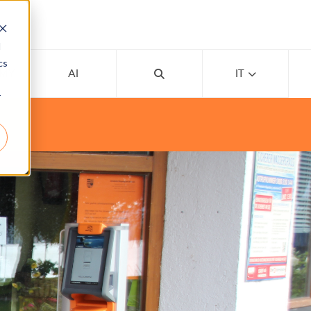
d
cs
EMY
AI
IT
r