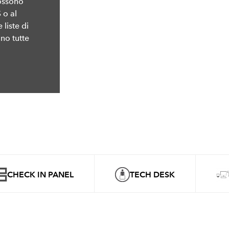
possono
 o al
 liste di
no tutte
CHECK IN PANEL
TECH DESK