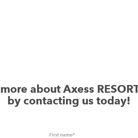
servizi.
Download Axess RESORT RENTAL
t more about Axess RESOR
by contacting us today!
First name
*