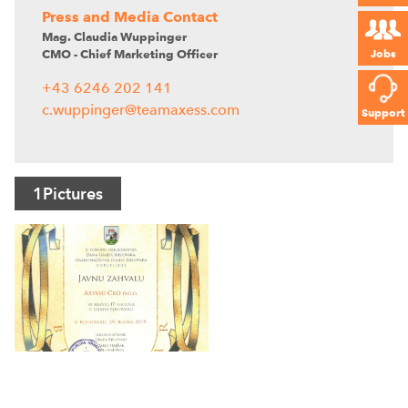
Press and Media Contact
Mag. Claudia Wuppinger
CMO - Chief Marketing Officer
Jobs
+43 6246 202 141
c.wuppinger@teamaxess.com
Support
1
Pictures