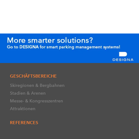
GESCHÄFTSBEREICHE
Skiregionen & Bergbahnen
Stadien & Arenen
Messe- & Kongresszentren
Attraktionen
REFERENCES