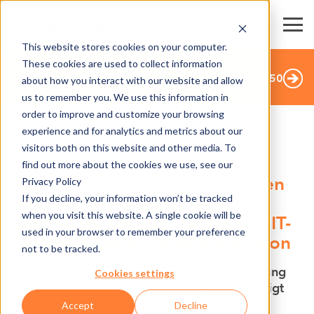
This website stores cookies on your computer.
These cookies are used to collect information
ZURÜCK ZUR ÜBERSICHT
28
/
50
about how you interact with our website and allow
us to remember you. We use this information in
order to improve and customize your browsing
experience and for analytics and metrics about our
visitors both on this website and other media. To
15.10.2019
find out more about the cookies we use, see our
Axess Niederlassung in Kroatien
Privacy Policy
If you decline, your information won’t be tracked
erhält Auszeichnung für
when you visit this website. A single cookie will be
besondere Verdienste um den IT-
used in your browser to remember your preference
Entwicklungsstandort der Region
not to be tracked.
Die im August 2018 gegründete Niederlassung
Cookies settings
der Axess AG in Bjelovar, Kroatien, beschäftigt
sich mit Software Development und trägt so
Accept
Decline