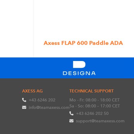
Axess FLAP 600 Paddle ADA
AXESS AG
TECHNICAL SUPPORT
+43 6246 202
Mo - Fr: 08:00 - 18:00 CET
Sa - So: 08:00 – 17:00 CET
info@teamaxess.com
+43 6246 202 50
support@teamaxess.com