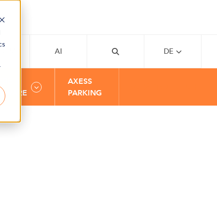
d
cs
ADEMY
AI
DE
r
ERE
AXESS
GESCHÄFTSBEREICHE
DWARE
PARKING