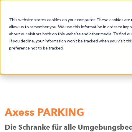
This website stores cookies on your computer. These cookies are u
allow us to remember you. We use this information in order to imp
NEWS
GESCHÄFTSBEREICHE
UNTER
about our visitors both on this website and other media. To find o
If you decline, your information won’t be tracked when you visit th
STADIEN
preference not to be tracked.
Unsere
ATTRAKTIONEN
&
Karten
ARENEN
Axess PARKING
Die Schranke für alle Umgebungsb