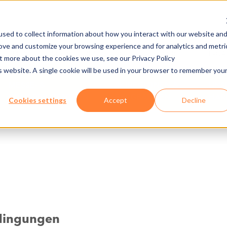
sed to collect information about how you interact with our website an
rove and customize your browsing experience and for analytics and metri
NEHMEN
BROSCHÜREN/VIDEOS
JOBS
E-C
ut more about the cookies we use, see our Privacy Policy
is website. A single cookie will be used in your browser to remember you
MESSE- &
SKIREGIONEN &
UNS
KONGRESSZENTREN
BERGBAHNEN
HAR
Cookies settings
Accept
Decline
edingungen