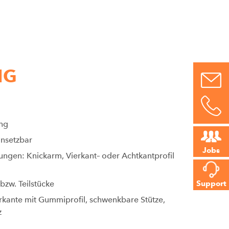
NG
ung
insetzbar
Jobs
ngen: Knickarm, Vierkant– oder Achtkantprofil
Support
bzw. Teilstücke
erkante mit Gummiprofil, schwenkbare Stütze,
z