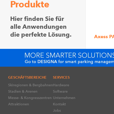
Produkte
Hier finden Sie für
alle Anwendungen
die perfekte Lösung.
Axess 
GESCHÄFTSBEREICHE
SERVICES
Skiregionen & Bergbahnen
Hardware
Stadien & Arenen
Software
Messe- & Kongresszentren
Unternehmen
Attraktionen
Kontakt
Jobs