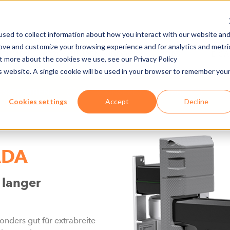
sed to collect information about how you interact with our website an
rove and customize your browsing experience and for analytics and metri
NEHMEN
BROSCHÜREN/VIDEOS
JOBS
E-C
ut more about the cookies we use, see our Privacy Policy
is website. A single cookie will be used in your browser to remember you
ESSZENTREN
UNSERE HARDWARE
Cookies settings
Accept
Decline
ADA
 langer
nders gut für extrabreite