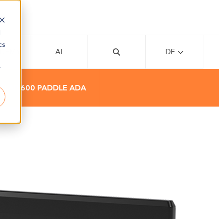
d
cs
ADEMY
AI
DE
r
FLAP 600 PADDLE ADA