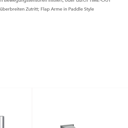
 Bewegungssensoren initiiert, oder durch TIME-OUT
berbreiten Zutritt; Flap Arme in Paddle Style