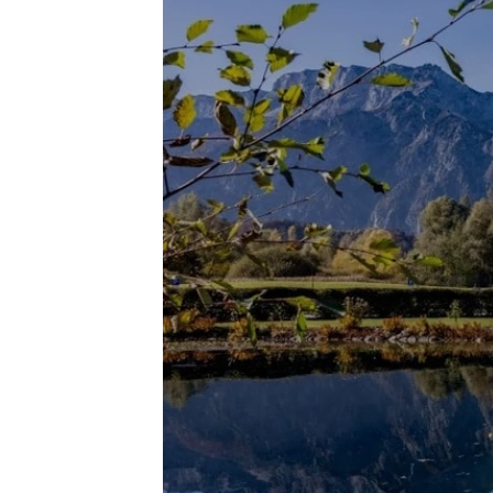
Team Axess Scandina
Brårudsallén 2
686 33 Sunne, Sweden
T: +46 565 120 60
E:
info@teamaxess.com
Axess Croatia d.o.o.
Ferde Rusana 10
43000 Bjelovar, Croatia
T:
E:
info@teamaxess.com