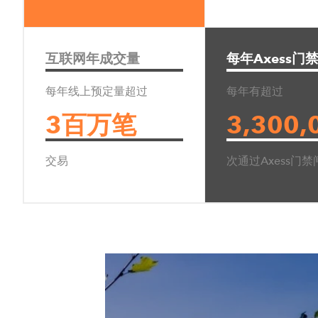
Via Copernico 13/A
39100 Bozen, Italy
T: +39 0471 502 573
互联网年成交量
每年Axess
E:
info@teamaxess.com
每年线上预定量超过
每年有超过
3百万笔
3,300,
Axess Americas Event
交易
次通过Axess门
448 Blanket Flower St
Calhan, Colorado, 80808, 
T: +1 757 298 3420
E:
info@teamaxess.com