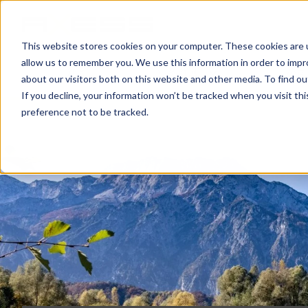
This website stores cookies on your computer. These cookies are u
allow us to remember you. We use this information in order to imp
新闻
业务领域
公司
about our visitors both on this website and other media. To find o
If you decline, your information won’t be tracked when you visit th
preference not to be tracked.