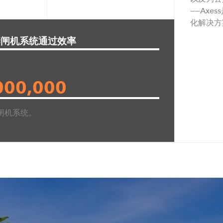
630, Boul. René-Lévesque Ouest – b
——Ax
Montréal QC H3B 1S6, Canada
化解决方
T: +1 435 333 5700
门禁闸机系统通过效率
E:
info@teamaxess.com
000,000
s Inc.
Team Axess Australia Pty Lt
禁闸机系统。
1/19 Hooper Drive
USA
Currumbin Queensland 4223, Austra
T: +61 411 726 330
E:
info@teamaxess.com