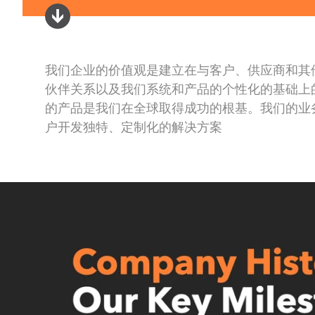
E:
info@teamaxess.com
我们企业的价值观是建立在与客户、供应商和其
伙伴关系以及我们系统和产品的个性化的基础上
Axess Americas Inc.
的产品是我们在全球取得成功的根基。我们的业
6443 Business Park Loop R
户开发独特、定制化的解决方案
Park City, Utah 84098, USA
T: +1 435 333 5700
E:
info@teamaxess.com
Axess Japan K.K.
3F Takimoto Bldg., 1-4-11 
Chiyoda-ku, Tokyo 101-00