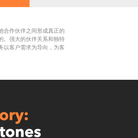
他合作伙伴之间形成真正的
的。强大的伙伴关系和独特
Axess Americas West Coast
务以客户需求为导向，为客
oad Suite A
Los Angeles, California, USA
T: +1 310 980 2826
E:
info@teamaxess.com
Axess Russia, LLC.
Kanda Nishiki-cho
Red Kursant st., 25
54, Japan
197110 Saint-Petersburg, Russia