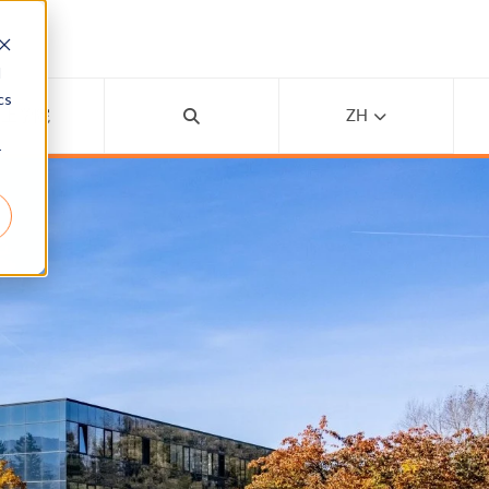
d
cs
线上学院
ZH
r