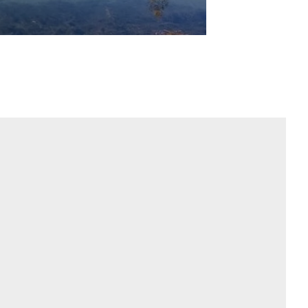
y Innsbruck
mbrano