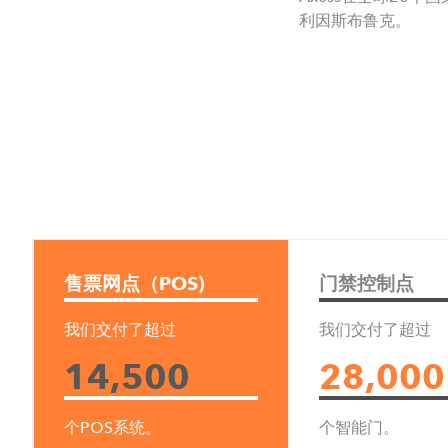
利因斯布鲁克。
Axess AG
Sonystr. 18
5081 Anif, Austria
T: +43 6246 202
售票网点（POS)
门禁控制点
E:
info@teamaxess.com
我们交付了超过
我们交付了超过
14,500
28,000
Team Axess Italia Srl
个POS系统。
个智能门。