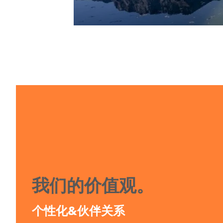
Axess (Beijing) Techn
Technical Office
上海市黄浦区西藏中路268
1727
室
T: +86 10 6210 6450
E:
china@teamaxess.com
TEAMAXESS France S.
24 route de Nanfray
我们的价值观。
Cran-Gevrier
74960 Annecy, France
个性化&伙伴关系
T: +33 4 50 10 24 90