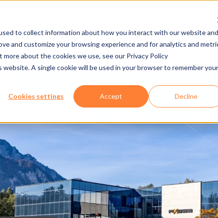
sed to collect information about how you interact with our website an
rove and customize your browsing experience and for analytics and metri
发布/下载
工作机会
ut more about the cookies we use, see our Privacy Policy
is website. A single cookie will be used in your browser to remember you
Cookies settings
Accept
Decline