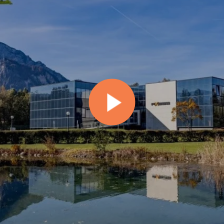
via AB
Team Axess Finland OY
Veckjärventie 3
06150 Porvoo, Finland
T: +358 404 104 955
E:
info@teamaxess.com
Axess (Beijing) Technology C
阿科瑟司 (北京) 科技有限公司
中国北京朝阳区麦子店街37号北京盛福
T: +86 10 6210 6450
E:
china@teamaxess.com