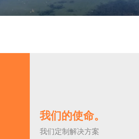
ology Co., LTD.,
Axess AG, Production Facilit
Stadlweg 40
6020 Innsbruck, Austria
号上海来福士广场17层
T: +43 6246 202
E:
info@teamaxess.com
A.R.L.
Axess Ibérica SL
World Trade Center, calle Maria Za
我们的使命。
50018 Zaragoza, Spain
我们定制解决方案
T: +34 976 974 594
E:
info@teamaxess.com