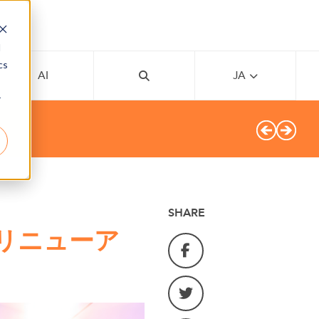
d
cs
AI
JA
r
SHARE
でリニューア