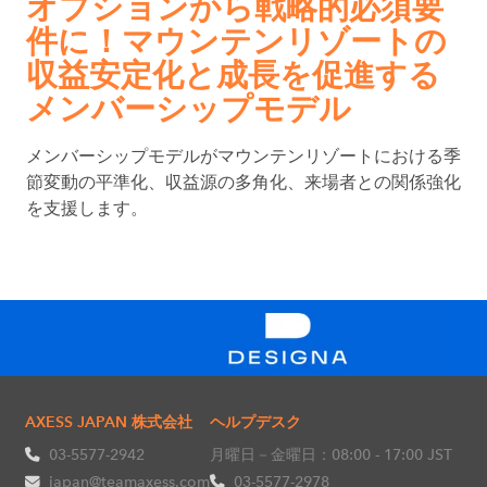
オプションから戦略的必須要
件に！マウンテンリゾートの
収益安定化と成長を促進する
メンバーシップモデル
メンバーシップモデルがマウンテンリゾートにおける季
節変動の平準化、収益源の多角化、来場者との関係強化
を支援します。
AXESS JAPAN 株式会社
ヘルプデスク
03-5577-2942
月曜日－金曜日：08:00 - 17:00 JST
japan@teamaxess.com
03-5577-2978