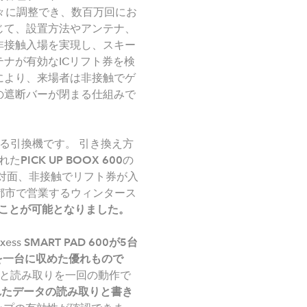
個々に調整でき、数百万回にお
じて、設置方法やアンテナ、
非接触入場を実現し、スキー
ナが有効なICリフト券を検
により、来場者は非接触でゲ
の遮断バーが閉まる仕組みで
る引換機です。 引き換え方
れた
PICK UP BOOX 600
の
対面、非接触でリフト券が入
大都市で営業するウィンタース
ことが可能となりました。
xess
SMART PAD 600
が
5
台
を一台に収めた優れもので
込みと読み取りを一回の動作で
れたデータの読み取りと書き