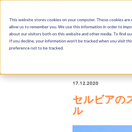
This website stores cookies on your computer. These cookies are u
allow us to remember you. We use this information in order to imp
ニュース
事業分野
会社案内
about our visitors both on this website and other media. To find o
If you decline, your information won’t be tracked when you visit th
preference not to be tracked.
すべてのニュース
17.12.2020
セルビアのス
ル