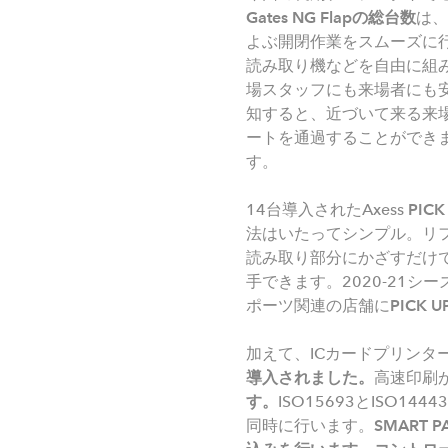
Gates NG Flap
の総台数
は、
よぶ開閉作業をスムーズに
読み取り機などを自由に組
場スタッフにも来場者にも
知すると、近づいて来る来
ートを通過することができ
す。
14台導入されたAxess
PICK
法はいたってシンプル。リ
読み取り部分にかざすだけ
手できます。2020-21
ポーツ関連の店舗に
PICK U
加えて、ICカードプリンターA
導入されました。
高速印刷
す。
ISO15693とISO
同時に行います。
SMART P