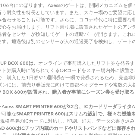
106台にのぼります。Axessのゲートは、開閉メカニズムを
行う耐久性を特長としています。また、スキー場のご要望に応
み合わせることも可能です。さらに、コロナ時代に特に重要な
安心をお届けします。リフト乗り場に設置されたゲートのアンテ
場者をセンサーが検知してゲートの遮断バーが開きます。これ
ます。通過後は別のセンサーが人の通過完了を検知し、ゲート
 UP BOX 600
は、
オンラインで事前購入したリフト券を発券す
フト券購入時に送られてくるQRコードをスキー場内外に設置さ
で、購入した1日券や1週間券が一瞬で発券されるため、完全非
シーズンには、前売り券販売に向けて首都ベオグラードや複数の
P BOX 600
が設置され、購入者が事前にシーズン券を受け取る
xess
SMART PRINTER 600
が
32
台、
IC
カードリーダライタ
A
が可能な
SMART PRINTER 600
はスリムな設計で、様々な機能
14443規格準拠のICカードに対応し、印刷、消去、データの書き
AD 600
は
IC
チップ内蔵のカードやリストバンドなどに保存さ