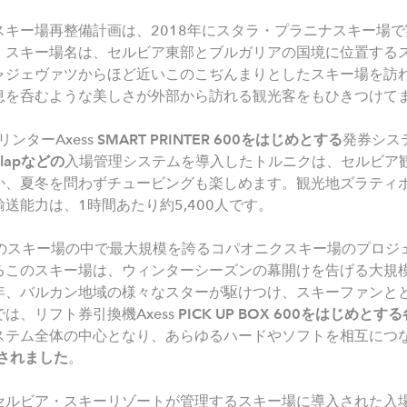
キー場再整備計画は、2018年にスタラ・プラニナスキー場
。スキー場名は、セルビア東部とブルガリアの国境に位置する
ャジェヴァツからほど近いこのこぢんまりとしたスキー場を訪
息を呑むような美しさが外部から訪れる観光客をもひきつけて
リンターAxess
SMART PRINTER 600
をはじめとする
発券シス
lap
などの
入場管理システムを導入したトルニクは、セルビア
か、夏冬を問わずチュービングも楽しめます。観光地ズラティ
送能力は、1時間あたり約5,400人です。
つのスキー場の中で最大規模を誇るコパオニクスキー場のプロジ
るこのスキー場は、ウィンターシーズンの幕開けを告げる大規
年、バルカン地域の様々なスターが駆けつけ、スキーファンと
は、リフト券引換機Axess
PICK UP BOX 600
をはじめとする
ステム全体の中心となり、あらゆるハードやソフトを相互につ
されました
。
ルビア・スキーリゾートが管理するスキー場に導入された入場