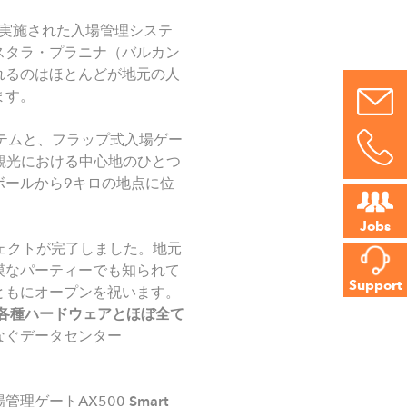
で実施された入場管理システ
スタラ・プラニナ（バルカン
れるのはほとんどが地元の人
ます。
テムと、フラップ式入場ゲー
観光における中心地のひとつ
ボールから9キロの地点に位
Jobs
ェクトが完了しました。地元
模なパーティーでも知られて
Support
ともにオープンを祝います。
各種ハードウェアとほぼ全て
なぐデータセンター
管理ゲートAX500
Smart