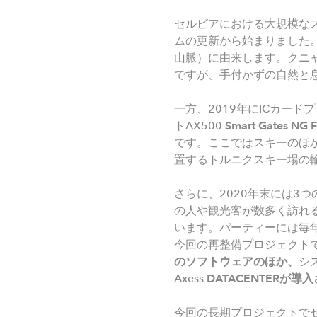
セルビアにおける大規模なス
ムの更新から始まりました
山脈）に由来します。クニ
ですが、手付かずの自然と
一方、2019年にICカードプ
トAX500
Smart Gates NG F
です。ここではスキーのほ
置するトルニクスキー場の輸
さらに、2020年末には3
の人や観光客が数多く訪れ
います。パーティーには毎
今回の再整備プロジェクトで
のソフトウェアのほか、
シ
Axess
DATACENTER
が導入
今回の長期プロジェクトでセ