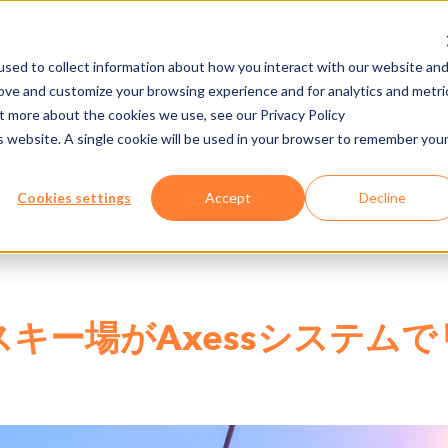
sed to collect information about how you interact with our website an
rove and customize your browsing experience and for analytics and metri
カタログ・動画
採用情報
Eラーニング
ut more about the cookies we use, see our Privacy Policy
is website. A single cookie will be used in your browser to remember you
Cookies settings
Accept
Decline
キー場がAxessシステム