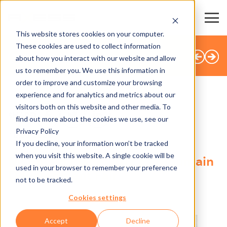
This website stores cookies on your computer.
These cookies are used to collect information
TUTTE LE NOTIZIE
about how you interact with our website and allow
us to remember you. We use this information in
order to improve and customize your browsing
experience and for analytics and metrics about our
visitors both on this website and other media. To
SHARE
find out more about the cookies we use, see our
Privacy Policy
10.03.2022
If you decline, your information won’t be tracked
when you visit this website. A single cookie will be
Mountain Planet 2022 - Mountain
used in your browser to remember your preference
Development Fair
not to be tracked.
Cookies settings
Accept
Decline