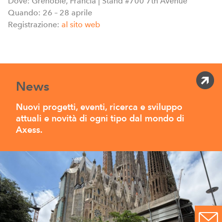
Dove: Grenoble, Francia |
Stand #700 7th Avenue
Quando: 26 – 28 aprile
Registrazione:
al sito web
News
Nuovi progetti, eventi, ricerca e sviluppo
attuali e novità di ogni tipo dal mondo di
Axess.