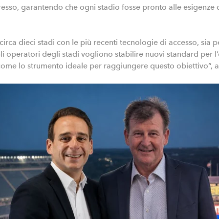
ngresso, garantendo che ogni stadio fosse pronto alle esigenze
a dieci stadi con le più recenti tecnologie di accesso, sia per
li operatori degli stadi vogliono stabilire nuovi standard per l’
come lo strumento ideale per raggiungere questo obiettivo”, a