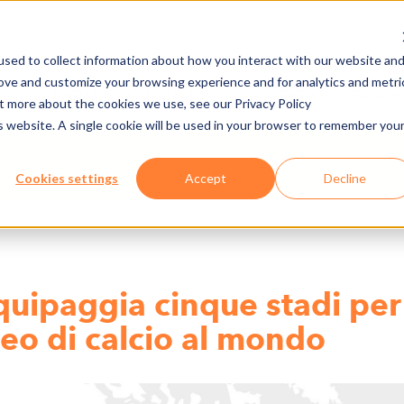
sed to collect information about how you interact with our website an
rove and customize your browsing experience and for analytics and metri
DE
PREMERE/DOWNLOAD
CARRIÈRES
E-CAD
ut more about the cookies we use, see our Privacy Policy
is website. A single cookie will be used in your browser to remember you
Cookies settings
Accept
Decline
uipaggia cinque stadi per 
eo di calcio al mondo