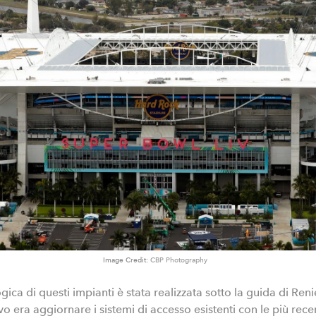
Image Credit:
CBP Photography
ica di questi impianti è stata realizzata sotto la guida di Re
vo era aggiornare i sistemi di accesso esistenti con le più rece