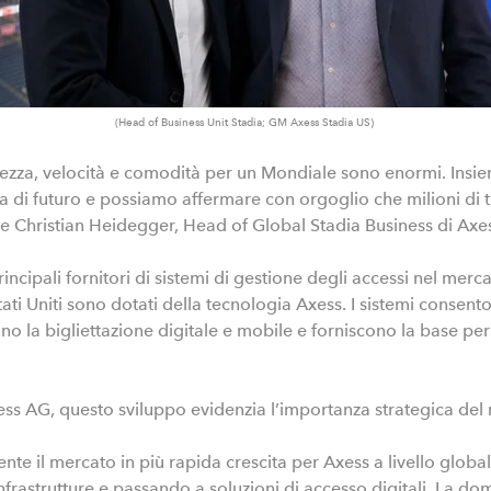
(Head of Business Unit Stadia; GM Axess Stadia US)
icurezza, velocità e comodità per un Mondiale sono enormi. Insie
a di futuro e possiamo affermare con orgoglio che milioni di t
e Christian Heidegger, Head of Global Stadia Business di Axes
incipali fornitori di sistemi di gestione degli accessi nel me
tati Uniti sono dotati della tecnologia Axess. I sistemi consen
tano la bigliettazione digitale e mobile e forniscono la base 
ess AG, questo sviluppo evidenzia l’importanza strategica d
ente il mercato in più rapida crescita per Axess a livello globa
rastrutture e passando a soluzioni di accesso digitali. La dom