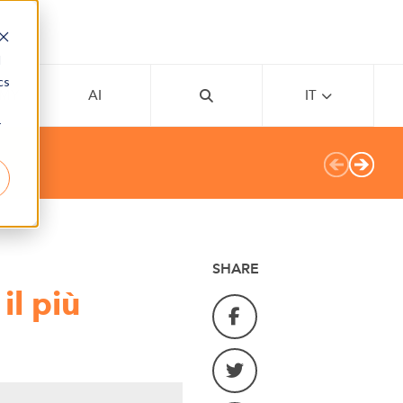
d
cs
EMY
AI
IT
r
SHARE
il più