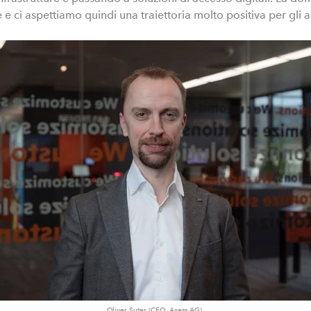
 e ci aspettiamo quindi una traiettoria molto positiva per gli a
Oliver Suter (CEO, Axess AG)