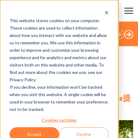
This website stores cookies on your computer.
These cookies are used to collect information
全部新闻
about how you interact with our website and allow
us to remember you. We use this information in
order to improve and customize your browsing
experience and for analytics and metrics about our
visitors both on this website and other media. To
SHARE
find out more about the cookies we use, see our
Privacy Policy
6.02.2025
If you decline, your information won’t be tracked
when you visit this website. A single cookie will be
如何告别长时间排队并使用Axess提
used in your browser to remember your preference
升游客体验
not to be tracked.
Cookies settings
Accept
Decline