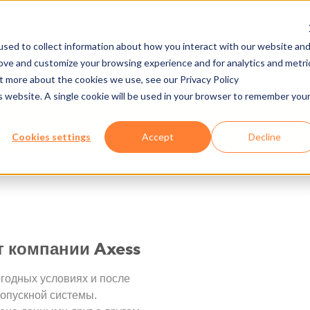
sed to collect information about how you interact with our website an
rove and customize your browsing experience and for analytics and metri
МПАНИИ
ПРЕСС
КАРЬЕРА
ut more about the cookies we use, see our Privacy Policy
is website. A single cookie will be used in your browser to remember you
Ы
ОБОРУДОВАНИЕ
AX500 SMART
Cookies settings
Accept
Decline
т компании Axess
годных условиях и после
ропускной системы.