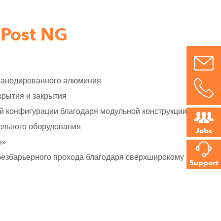
Post NG
з анодированного алюминия
крытия и закрытия
й конфигурации благодаря модульной конструкции
ельного оборудования
Jobs
e»
безбарьерного прохода благодаря сверхширокому
Support