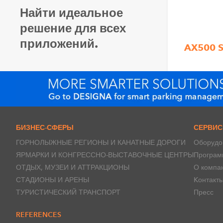
Найти идеальное
решение для всех
приложений.
AX500 S
БИЗНЕС-СФЕРЫ
СЕРВИ
ГОРНОЛЫЖНЫЕ РЕГИОНЫ И КАНАТНЫЕ ДОРОГИ
Оборудо
ЯРМАРКИ И КОНГРЕССНО-ВЫСТАВОЧНЫЕ ЦЕНТРЫ
Програм
ОТДЫХ, МУЗЕИ И АТТРАКЦИОНЫ
О компа
СТАДИОНЫ И АРЕНЫ
Kонтакт
ТУРИСТИЧЕСКИЙ ТРАНСПОРТ
Пресс
REFERENCES