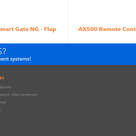
mart Gate NG - Flap
AX500 Remote Cont
СЫ
вание
мное обеспечение
нии
ы