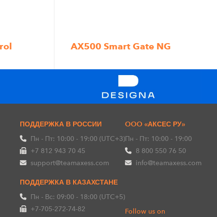
rol
AX500 Smart Gate NG
ПОДДЕРЖКА В РОССИИ
OOO «АКСЕС РУ»
Пн - Пт: 10:00 - 19:00 (UTC+3)
Пн - Пт: 10:00 - 19:00
+7 812 943 70 45
8 800 550 76 50
support@teamaxess.com
info@teamaxess.com
ПОДДЕРЖКА В КАЗАХСТАНЕ
Пн - Вс: 09:00 - 18:00 (UTC+5)
+7-705-272-74-82
Follow us on