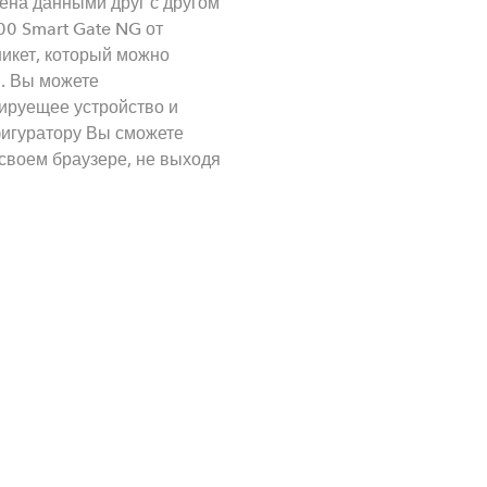
на данными друг с другом
00 Smart Gate NG от
никет, который можно
. Вы можете
нируещее устройство и
игуратору Вы сможете
 своем браузере, не выходя