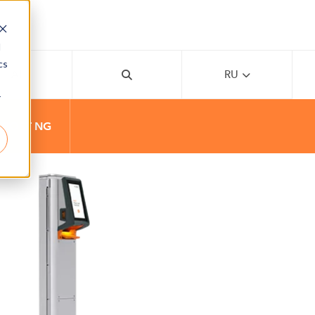
d
cs
AI
RU
r
 POST NG