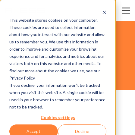
This website stores cookies on your computer.
These cookies are used to collect information
KAYAK MERKEZLERİ & TELEFERİKLER
about how you interact with our website and allow
us to remember you. We use this information in
order to improve and customize your browsing
DONANIM
experience and for analytics and metrics about our
visitors both on this website and other media. To
find out more about the cookies we use, see our
Privacy Policy
AX500 SMART POST NG
If you decline, your information won’t be tracked
when you visit this website. A single cookie will be
used in your browser to remember your preference
not to be tracked.
Cookies settings
Accept
Decline