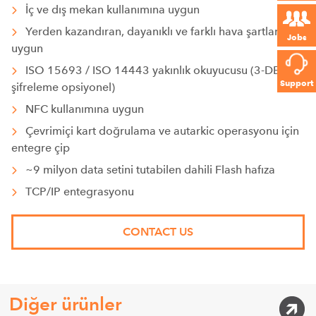
İç ve dış mekan kullanımına uygun
Yerden kazandıran, dayanıklı ve farklı hava şartlarına
Jobs
uygun
ISO 15693 / ISO 14443 yakınlık okuyucusu (3-DES
Support
şifreleme opsiyonel)
NFC kullanımına uygun
Çevrimiçi kart doğrulama ve autarkic operasyonu için
entegre çip
~9 milyon data setini tutabilen dahili Flash hafıza
TCP/IP entegrasyonu
CONTACT US
Diğer ürünler