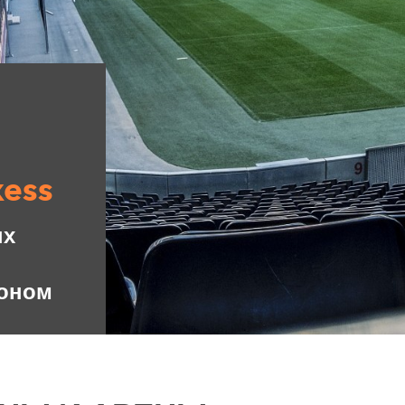
xess
ых
ионом