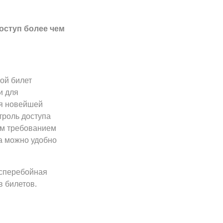
оступ более чем
ой билет
и для
ря новейшей
троль доступа
ым требованием
а можно удобно
есперебойная
 билетов.