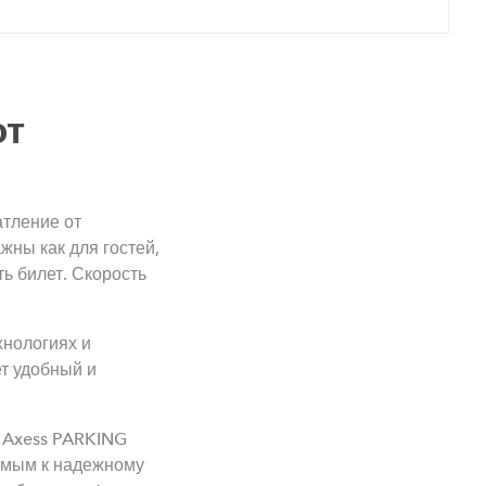
от
тление от
жны как для гостей,
ть билет. Скорость
хнологиях и
т удобный и
. Axess PARKING
емым к надежному