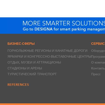
БИЗНЕС-СФЕРЫ
СЕРВИ
ГОРНОЛЫЖНЫЕ РЕГИОНЫ И КАНАТНЫЕ ДОРОГИ
Оборудо
ЯРМАРКИ И КОНГРЕССНО-ВЫСТАВОЧНЫЕ ЦЕНТРЫ
Програм
ОТДЫХ, МУЗЕИ И АТТРАКЦИОНЫ
О компа
СТАДИОНЫ И АРЕНЫ
Kонтакт
ТУРИСТИЧЕСКИЙ ТРАНСПОРТ
Пресс
REFERENCES