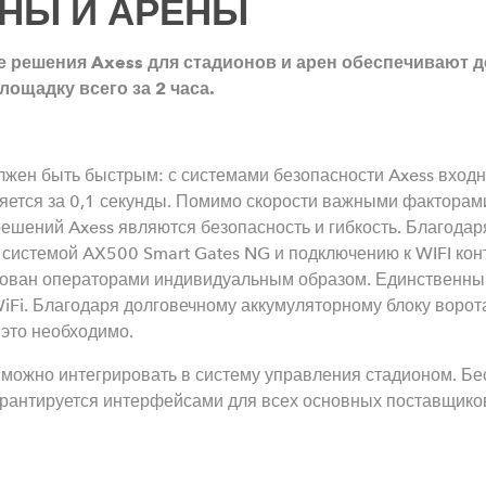
НЫ И АРЕНЫ
 решения Axess для стадионов и арен обеспечивают д
лощадку всего за 2 часа.
лжен быть быстрым: с системами безопасности Axess входн
яется за 0,1 секунды. Помимо скорости важными факторам
ешений Axess являются безопасность и гибкость. Благода
 системой AX500 Smart Gates NG и подключению к WIFI кон
зован операторами индивидуальным образом. Единственн
iFi. Благодаря долговечному аккумуляторному блоку ворот
 это необходимо.
 можно интегрировать в систему управления стадионом. Б
арантируется интерфейсами для всех основных поставщиков