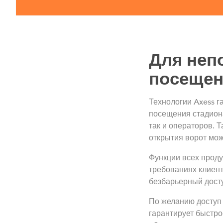
Для неп
посещен
Технологии Axess 
посещения стадиона
так и операторов. 
открытия ворот мож
Функции всех проду
требованиях клиент
безбарьерный досту
По желанию доступ 
гарантирует быстр