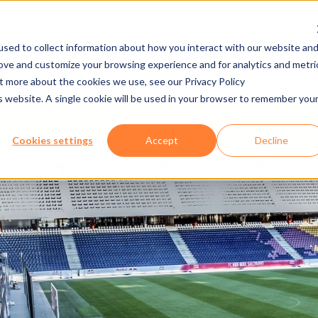
sed to collect information about how you interact with our website an
rove and customize your browsing experience and for analytics and metri
МПАНИИ
ПРЕСС
КАРЬЕРА
ut more about the cookies we use, see our Privacy Policy
is website. A single cookie will be used in your browser to remember you
Ы
Cookies settings
Accept
Decline