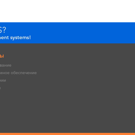
СЫ
вание
мное обеспечение
нии
ы