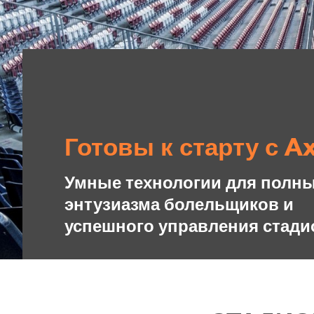
Готовы к старту с A
Умные технологии для полн
энтузиазма болельщиков и
успешного управления стад