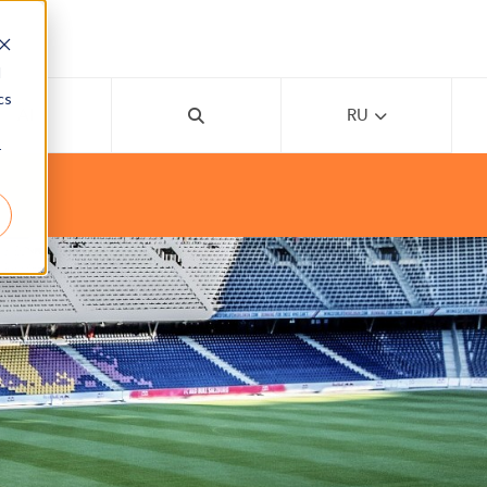
d
cs
AI
RU
r