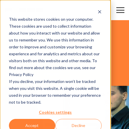
This website stores cookies on your computer.
These cookies are used to collect information
レジャー施設
about how you interact with our website and allow
us to remember you. We use this information in
order to improve and customize your browsing
ソフトウェア
experience and for analytics and metrics about our
visitors both on this website and other media. To
find out more about the cookies we use, see our
Privacy Policy
AXESS CONTROL CENTER
If you decline, your information won’t be tracked
when you visit this website. A single cookie will be
used in your browser to remember your preference
not to be tracked.
Cookies settings
Accept
Decline