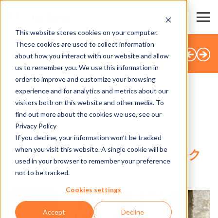
This website stores cookies on your computer.
These cookies are used to collect information
すべてのニュース
about how you interact with our website and allow
us to remember you. We use this information in
order to improve and customize your browsing
experience and for analytics and metrics about our
visitors both on this website and other media. To
SHARE
find out more about the cookies we use, see our
Privacy Policy
2.06.2023
If you decline, your information won’t be tracked
when you visit this website. A single cookie will be
伝統と現代の融合 ザルツブルク
used in your browser to remember your preference
動物園
not to be tracked.
Cookies settings
Accept
Decline