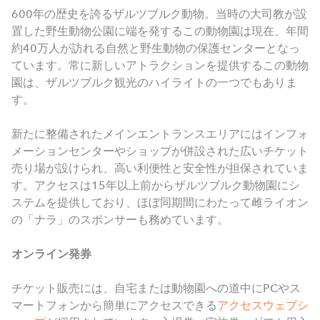
600
年の歴史を誇るザルツブルク動物。当時の大司教が設
置した野生動物公園に端を発するこの動物園は現在、年間
約
40
万人が訪れる自然と野生動物の保護センターとなっ
ています。常に新しいアトラクションを提供するこの動物
園は、ザルツブルク観光のハイライトの一つでもありま
す。
新たに整備されたメインエントランスエリアにはインフォ
メーションセンターやショップが併設された広いチケット
売り場が設けられ、高い利便性と安全性が担保されていま
す。アクセスは
15
年以上前からザルツブルク動物園にシ
ステムを提供しており、ほぼ同期間にわたって雌ライオン
の「ナラ」のスポンサーも務めています。
オンライン発券
チケット販売には、自宅または動物園への道中にPCやス
マートフォンから簡単にアクセスできる
アクセスウェブシ