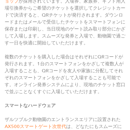
ョップ
が採用されています。入場券、家族券、ギフト用入
場引換券からご希望のチケットを選択してクレジットカー
ドで決済すると、
QR
チケットが発行されます。ダウンロ
ードまたはメールで受信したチケットをスマートフォンに
保存または印刷し、当日現地のゲート読み取り部分にかざ
して入場します。スムーズな発券と入場で、動物園で過ご
す一日を快適に開始していただけます。
複数のチケットを購入した場合はそれぞれに
QR
コードが
発行されます。
1
台のスマートフォンをかざして複数人が
入場することも、
QR
コードを友人や家族に分配してそれ
ぞれのスマートフォンをかざして入場することも可能で
す。オンライン発券システムにより、現地のチケット窓口
で並ぶことなくすぐに入場していただけます。
スマートなハードウェア
ザルツブルク動物園のエントランスエリアに設置された
AX500スマートゲート次世代
は、どなたにもスムーズに