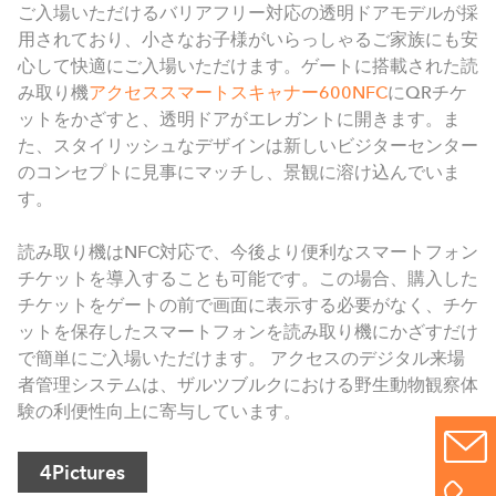
ご入場いただけるバリアフリー対応の透明ドアモデルが採
用されており、小さなお子様がいらっしゃるご家族にも安
心して快適にご入場いただけます。ゲートに搭載された読
み取り機
アクセススマートスキャナー600NFC
に
QR
チケ
ットをかざすと、透明ドアがエレガントに開きます。ま
た、スタイリッシュなデザインは新しいビジターセンター
のコンセプトに見事にマッチし、景観に溶け込んでいま
す。
読み取り機は
NFC
対応で、今後より便利なスマートフォン
チケットを導入することも可能です。この場合、購入した
チケットをゲートの前で画面に表示する必要がなく、チケ
ットを保存したスマートフォンを読み取り機にかざすだけ
で簡単にご入場いただけます。 アクセスのデジタル来場
者管理システムは、ザルツブルクにおける野生動物観察体
験の利便性向上に寄与しています。
4
Pictures